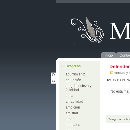
Inicio
Contac
Categorías
Defender 
verdad y 
aburrimiento
adulación
JACINTO BEN
alegría tristeza y
felicidad
No está mal
alma
amabilidad
ambición
amistad
amor
Categoría de la
animales