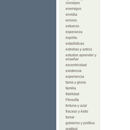
consejos
enemigos
envidia
errores
esfuerzo
esperanza
espíritu
estadísticas
estrellas y astros
estudiar aprender y
enseñar
excentricidad
existencia
experiencia
fama y gloria
familia
fidelidad
Filosofía
fortuna y azar
fracaso y éxito
fumar
gobierno y política
gratitud