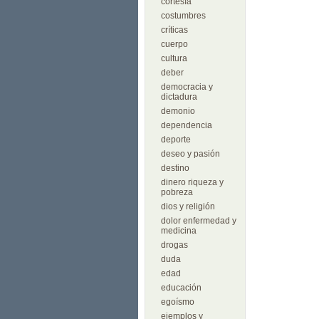
cortesía
costumbres
críticas
cuerpo
cultura
deber
democracia y
dictadura
demonio
dependencia
deporte
deseo y pasión
destino
dinero riqueza y
pobreza
dios y religión
dolor enfermedad y
medicina
drogas
duda
edad
educación
egoísmo
ejemplos y