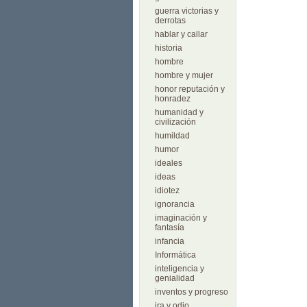
guerra victorias y
derrotas
hablar y callar
historia
hombre
hombre y mujer
honor reputación y
honradez
humanidad y
civilización
humildad
humor
ideales
ideas
idiotez
ignorancia
imaginación y
fantasía
infancia
Informática
inteligencia y
genialidad
inventos y progreso
ira y odio