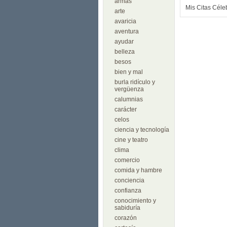
armas
Mis Citas Céle
arte
avaricia
aventura
ayudar
belleza
besos
bien y mal
burla ridículo y
vergüenza
calumnias
carácter
celos
ciencia y tecnología
cine y teatro
clima
comercio
comida y hambre
conciencia
confianza
conocimiento y
sabiduría
corazón