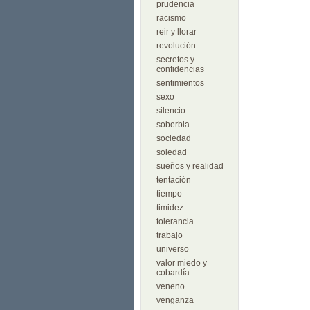
prudencia
racismo
reir y llorar
revolución
secretos y
confidencias
sentimientos
sexo
silencio
soberbia
sociedad
soledad
sueños y realidad
tentación
tiempo
timidez
tolerancia
trabajo
universo
valor miedo y
cobardía
veneno
venganza