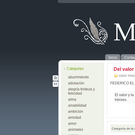
Inicio
Contac
Categorías
Del valor
valor mie
aburrimiento
adulación
FEDERICO E
alegría tristeza y
felicidad
El valor y 
alma
héroes.
amabilidad
ambición
amistad
amor
Categoría de la
animales