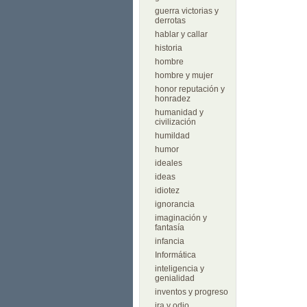
guerra victorias y
derrotas
hablar y callar
historia
hombre
hombre y mujer
honor reputación y
honradez
humanidad y
civilización
humildad
humor
ideales
ideas
idiotez
ignorancia
imaginación y
fantasía
infancia
Informática
inteligencia y
genialidad
inventos y progreso
ira y odio