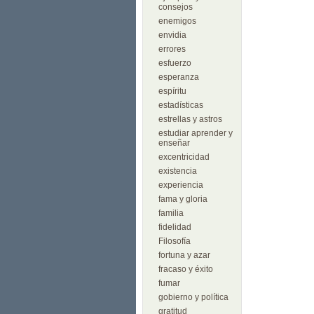
consejos
enemigos
envidia
errores
esfuerzo
esperanza
espíritu
estadísticas
estrellas y astros
estudiar aprender y
enseñar
excentricidad
existencia
experiencia
fama y gloria
familia
fidelidad
Filosofía
fortuna y azar
fracaso y éxito
fumar
gobierno y política
gratitud