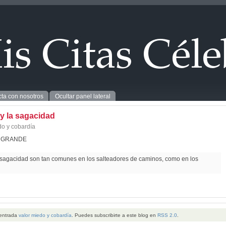
ta con nosotros
Ocultar panel lateral
 y la sagacidad
do y cobardía
L GRANDE
la sagacidad son tan comunes en los salteadores de caminos, como en los
 entrada
valor miedo y cobardía
. Puedes subscribirte a este blog en
RSS 2.0
.