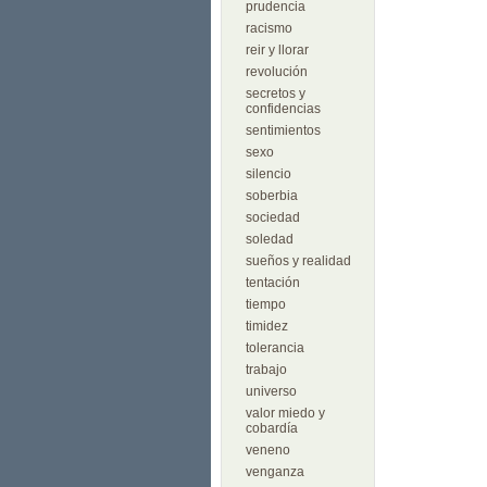
prudencia
racismo
reir y llorar
revolución
secretos y
confidencias
sentimientos
sexo
silencio
soberbia
sociedad
soledad
sueños y realidad
tentación
tiempo
timidez
tolerancia
trabajo
universo
valor miedo y
cobardía
veneno
venganza