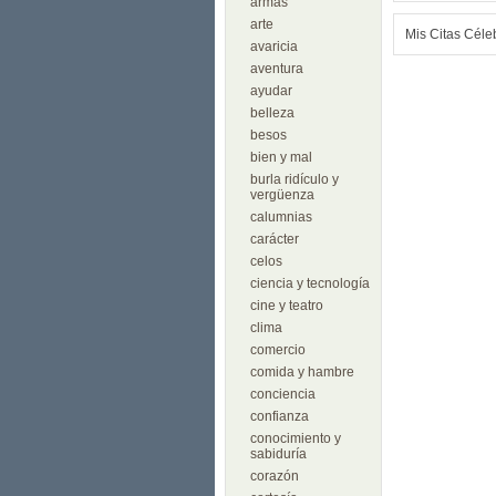
armas
arte
Mis Citas Céle
avaricia
aventura
ayudar
belleza
besos
bien y mal
burla ridículo y
vergüenza
calumnias
carácter
celos
ciencia y tecnología
cine y teatro
clima
comercio
comida y hambre
conciencia
confianza
conocimiento y
sabiduría
corazón