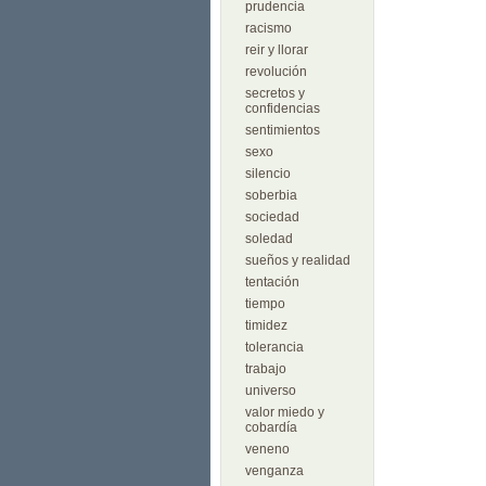
prudencia
racismo
reir y llorar
revolución
secretos y
confidencias
sentimientos
sexo
silencio
soberbia
sociedad
soledad
sueños y realidad
tentación
tiempo
timidez
tolerancia
trabajo
universo
valor miedo y
cobardía
veneno
venganza