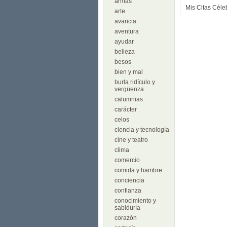
armas
Mis Citas Céle
arte
avaricia
aventura
ayudar
belleza
besos
bien y mal
burla ridículo y
vergüenza
calumnias
carácter
celos
ciencia y tecnología
cine y teatro
clima
comercio
comida y hambre
conciencia
confianza
conocimiento y
sabiduría
corazón