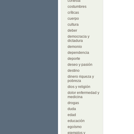
cortesía
costumbres
críticas
cuerpo
cultura
deber
democracia y
dictadura
demonio
dependencia
deporte
deseo y pasión
destino
dinero riqueza y
pobreza
dios y religión
dolor enfermedad y
medicina
drogas
duda
edad
educación
egoísmo
ejemplos y