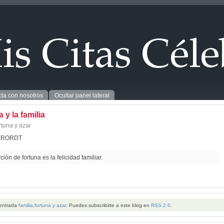
ta con nosotros
Ocultar panel lateral
 y la familia
rtuna y azar
ERORDT
ión de fortuna es la felicidad familiar.
 entrada
familia
,
fortuna y azar
. Puedes subscribirte a este blog en
RSS 2.0
.