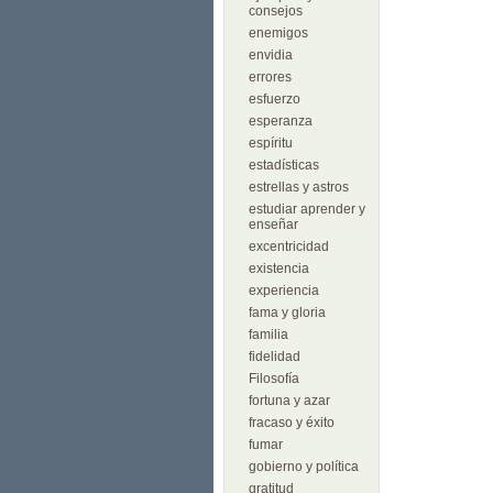
consejos
enemigos
envidia
errores
esfuerzo
esperanza
espíritu
estadísticas
estrellas y astros
estudiar aprender y
enseñar
excentricidad
existencia
experiencia
fama y gloria
familia
fidelidad
Filosofía
fortuna y azar
fracaso y éxito
fumar
gobierno y política
gratitud