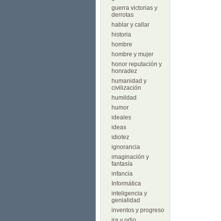
guerra victorias y
derrotas
hablar y callar
historia
hombre
hombre y mujer
honor reputación y
honradez
humanidad y
civilización
humildad
humor
ideales
ideas
idiotez
ignorancia
imaginación y
fantasía
infancia
Informática
inteligencia y
genialidad
inventos y progreso
ira y odio