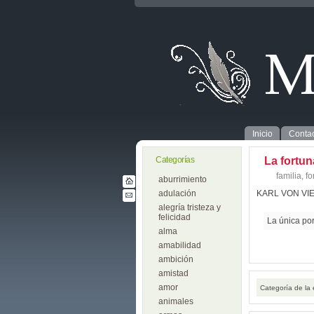
Inicio
Contac
Categorías
La fortuna
familia
,
fo
aburrimiento
adulación
KARL VON VI
alegría tristeza y
felicidad
La única porc
alma
amabilidad
ambición
amistad
amor
Categoría de la
animales