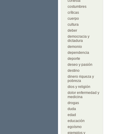
cortesía
costumbres
críticas
cuerpo
cultura
deber
democracia y
dictadura
demonio
dependencia
deporte
deseo y pasión
destino
dinero riqueza y
pobreza
dios y religión
dolor enfermedad y
medicina
drogas
duda
edad
educación
egoísmo
ejemplos y