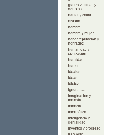
guerra victorias y
derrotas
hablar y callar
historia
hombre
hombre y mujer
honor reputación y
honradez
humanidad y
civilización
humildad
humor
ideales
ideas
idiotez
ignorancia
imaginación y
fantasía
infancia
Informática
inteligencia y
genialidad
inventos y progreso
ira y odio