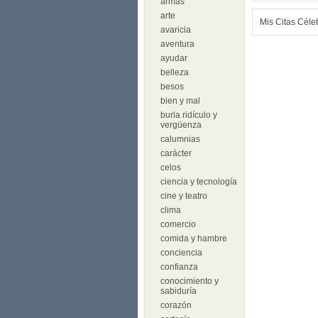
armas
arte
Mis Citas Céle
avaricia
aventura
ayudar
belleza
besos
bien y mal
burla ridículo y
vergüenza
calumnias
carácter
celos
ciencia y tecnología
cine y teatro
clima
comercio
comida y hambre
conciencia
confianza
conocimiento y
sabiduría
corazón