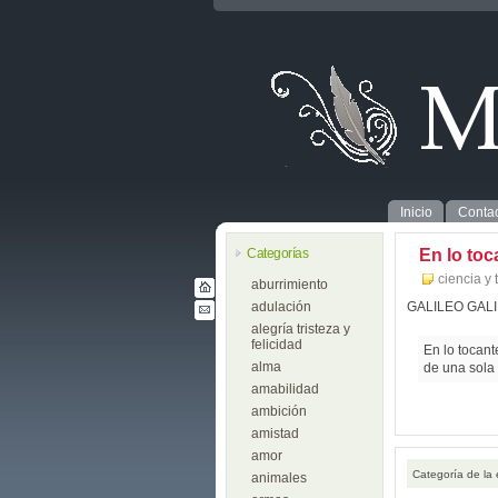
Inicio
Contac
Categorías
En lo toc
ciencia y 
aburrimiento
adulación
GALILEO GALI
alegría tristeza y
felicidad
En lo tocant
alma
de una sola
amabilidad
ambición
amistad
amor
Categoría de la
animales