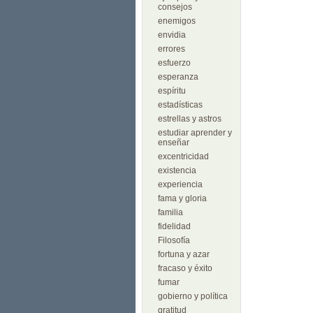
consejos
enemigos
envidia
errores
esfuerzo
esperanza
espíritu
estadísticas
estrellas y astros
estudiar aprender y
enseñar
excentricidad
existencia
experiencia
fama y gloria
familia
fidelidad
Filosofía
fortuna y azar
fracaso y éxito
fumar
gobierno y política
gratitud