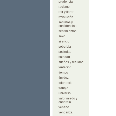
prudencia
racismo
reir y llorar
revolución
secretos y
confidencias
sentimientos
sexo
silencio
soberbia
sociedad
soledad
sueños y realidad
tentación
tiempo
timidez
tolerancia
trabajo
universo
valor miedo y
cobardía
veneno
venganza