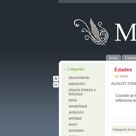
Inicio
Contac
Categorías
Edades
edad
aburrimiento
adulación
AUGUST STR
alegría tristeza y
felicidad
Cuando se t
alma
reflexiona s
amabilidad
ambición
amistad
amor
Categoría de la
animales