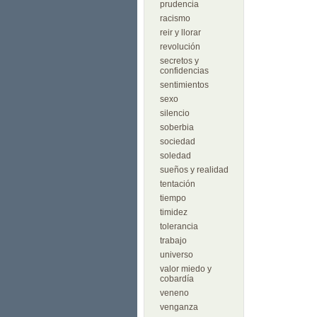
prudencia
racismo
reir y llorar
revolución
secretos y
confidencias
sentimientos
sexo
silencio
soberbia
sociedad
soledad
sueños y realidad
tentación
tiempo
timidez
tolerancia
trabajo
universo
valor miedo y
cobardía
veneno
venganza