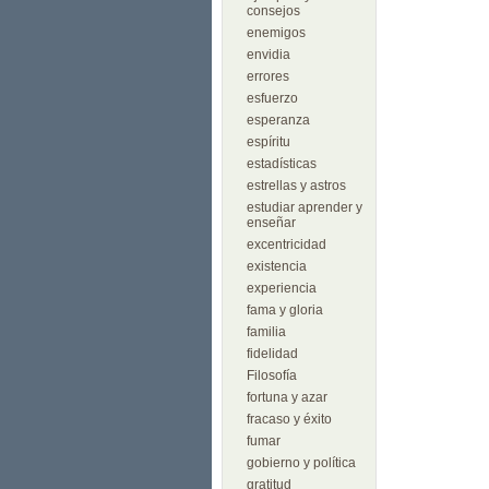
consejos
enemigos
envidia
errores
esfuerzo
esperanza
espíritu
estadísticas
estrellas y astros
estudiar aprender y
enseñar
excentricidad
existencia
experiencia
fama y gloria
familia
fidelidad
Filosofía
fortuna y azar
fracaso y éxito
fumar
gobierno y política
gratitud