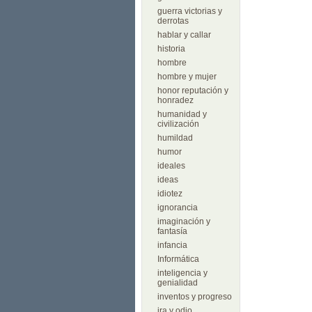
guerra victorias y
derrotas
hablar y callar
historia
hombre
hombre y mujer
honor reputación y
honradez
humanidad y
civilización
humildad
humor
ideales
ideas
idiotez
ignorancia
imaginación y
fantasía
infancia
Informática
inteligencia y
genialidad
inventos y progreso
ira y odio