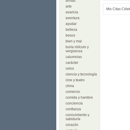
armas
arte
Mis Citas Céle
avaricia
aventura
ayudar
belleza
besos
bien y mal
burla ridículo y
vergüenza
calumnias
carácter
celos
ciencia y tecnología
cine y teatro
clima
comercio
comida y hambre
conciencia
confianza
conocimiento y
sabiduría
corazón