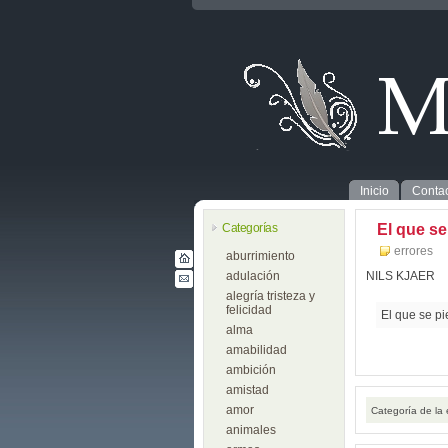
Inicio
Contac
Categorías
El que se
errores
aburrimiento
adulación
NILS KJAER
alegría tristeza y
felicidad
El que se p
alma
amabilidad
ambición
amistad
amor
Categoría de la
animales