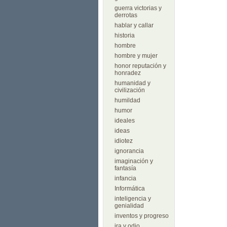
guerra victorias y
derrotas
hablar y callar
historia
hombre
hombre y mujer
honor reputación y
honradez
humanidad y
civilización
humildad
humor
ideales
ideas
idiotez
ignorancia
imaginación y
fantasía
infancia
Informática
inteligencia y
genialidad
inventos y progreso
ira y odio