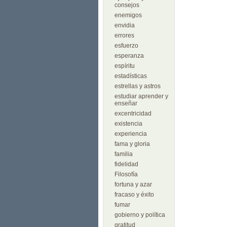
consejos
enemigos
envidia
errores
esfuerzo
esperanza
espíritu
estadísticas
estrellas y astros
estudiar aprender y
enseñar
excentricidad
existencia
experiencia
fama y gloria
familia
fidelidad
Filosofía
fortuna y azar
fracaso y éxito
fumar
gobierno y política
gratitud