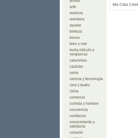
armas
Mis Citas Céle
arte
avaricia
aventura
ayudar
belleza
besos
bien y mal
burla ridículo y
vergüenza
calumnias
carácter
celos
ciencia y tecnología
cine y teatro
clima
comercio
comida y hambre
conciencia
confianza
conocimiento y
sabiduría
corazón