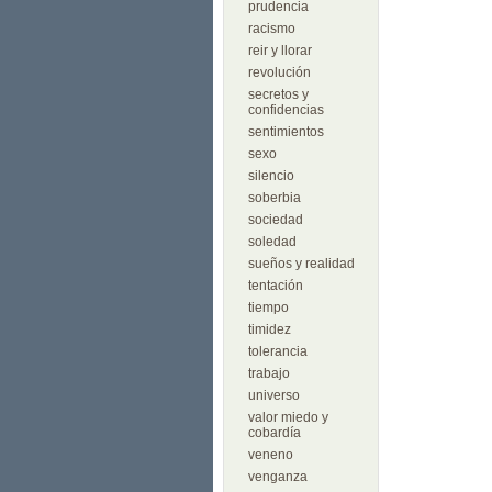
prudencia
racismo
reir y llorar
revolución
secretos y
confidencias
sentimientos
sexo
silencio
soberbia
sociedad
soledad
sueños y realidad
tentación
tiempo
timidez
tolerancia
trabajo
universo
valor miedo y
cobardía
veneno
venganza