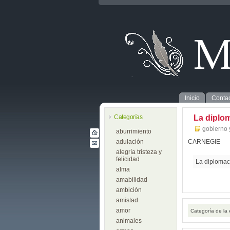
Inicio
Contac
Categorías
La diplo
gobierno y
aburrimiento
adulación
CARNEGIE
alegría tristeza y
felicidad
La diplomac
alma
amabilidad
ambición
amistad
amor
Categoría de la
animales