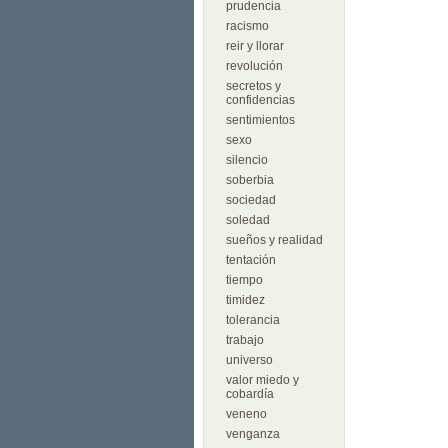
prudencia
racismo
reir y llorar
revolución
secretos y
confidencias
sentimientos
sexo
silencio
soberbia
sociedad
soledad
sueños y realidad
tentación
tiempo
timidez
tolerancia
trabajo
universo
valor miedo y
cobardía
veneno
venganza