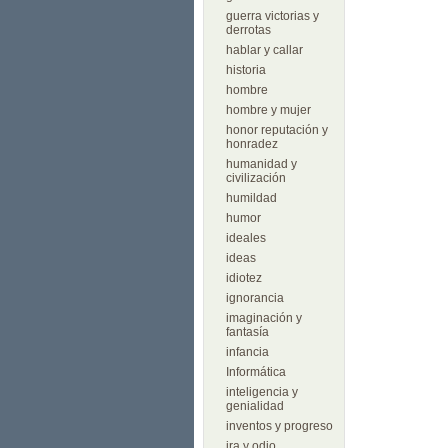
guerra victorias y
derrotas
hablar y callar
historia
hombre
hombre y mujer
honor reputación y
honradez
humanidad y
civilización
humildad
humor
ideales
ideas
idiotez
ignorancia
imaginación y
fantasía
infancia
Informática
inteligencia y
genialidad
inventos y progreso
ira y odio