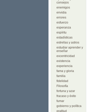
consejos
enemigos
envidia
errores
esfuerzo
esperanza
espíritu
estadísticas
estrellas y astros
estudiar aprender y
enseñar
excentricidad
existencia
experiencia
fama y gloria
familia
fidelidad
Filosofía
fortuna y azar
fracaso y éxito
fumar
gobierno y política
gratitud