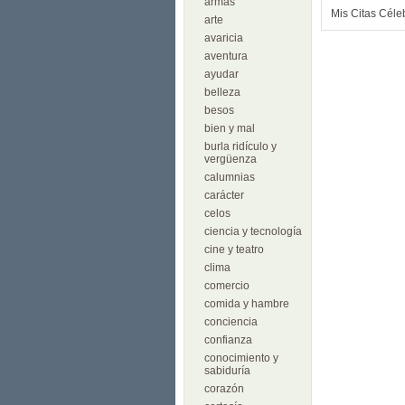
armas
Mis Citas Céle
arte
avaricia
aventura
ayudar
belleza
besos
bien y mal
burla ridículo y
vergüenza
calumnias
carácter
celos
ciencia y tecnología
cine y teatro
clima
comercio
comida y hambre
conciencia
confianza
conocimiento y
sabiduría
corazón