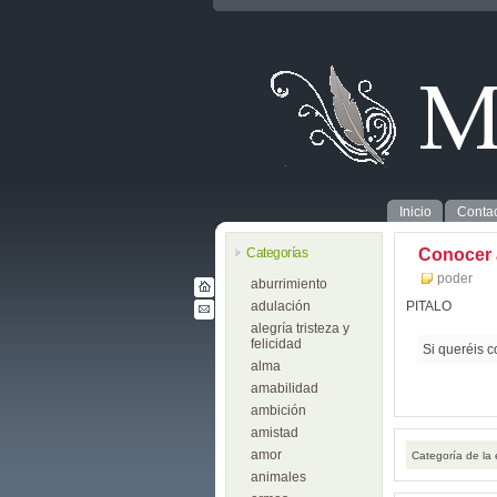
Inicio
Contac
Categorías
Conocer 
poder
aburrimiento
adulación
PITALO
alegría tristeza y
felicidad
Si queréis c
alma
amabilidad
ambición
amistad
amor
Categoría de la
animales