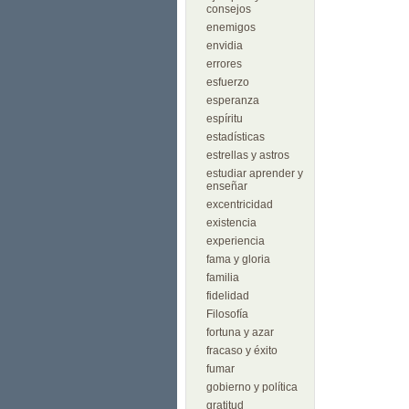
consejos
enemigos
envidia
errores
esfuerzo
esperanza
espíritu
estadísticas
estrellas y astros
estudiar aprender y
enseñar
excentricidad
existencia
experiencia
fama y gloria
familia
fidelidad
Filosofía
fortuna y azar
fracaso y éxito
fumar
gobierno y política
gratitud