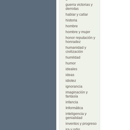
guerra victorias y
derrotas
hablar y callar
historia
hombre
hombre y mujer
honor reputación y
honradez
humanidad y
civilización
humildad
humor
ideales
ideas
idiotez
ignorancia
imaginación y
fantasía
infancia
Informática
inteligencia y
genialidad
inventos y progreso
ira y odio