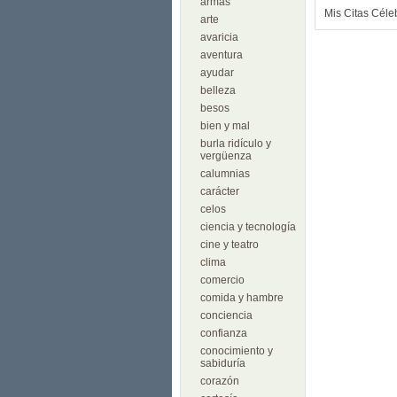
armas
Mis Citas Céle
arte
avaricia
aventura
ayudar
belleza
besos
bien y mal
burla ridículo y
vergüenza
calumnias
carácter
celos
ciencia y tecnología
cine y teatro
clima
comercio
comida y hambre
conciencia
confianza
conocimiento y
sabiduría
corazón