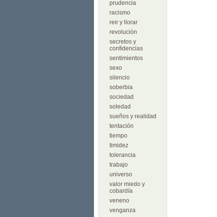
prudencia
racismo
reir y llorar
revolución
secretos y
confidencias
sentimientos
sexo
silencio
soberbia
sociedad
soledad
sueños y realidad
tentación
tiempo
timidez
tolerancia
trabajo
universo
valor miedo y
cobardía
veneno
venganza