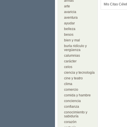
armas
Mis Citas Céle
arte
avaricia
aventura
ayudar
belleza
besos
bien y mal
burla ridículo y
vergüenza
calumnias
carácter
celos
ciencia y tecnología
cine y teatro
clima
comercio
comida y hambre
conciencia
confianza
conocimiento y
sabiduría
corazón