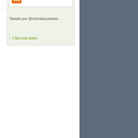
Tweets por @miscitascelebre
Citas más vistas