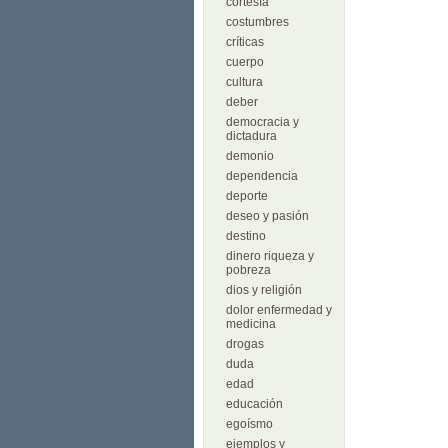
cortesía
costumbres
críticas
cuerpo
cultura
deber
democracia y
dictadura
demonio
dependencia
deporte
deseo y pasión
destino
dinero riqueza y
pobreza
dios y religión
dolor enfermedad y
medicina
drogas
duda
edad
educación
egoísmo
ejemplos y