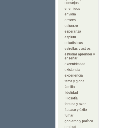
consejos
enemigos
envidia
errores
esfuerzo
esperanza
espíritu
estadísticas
estrellas y astros
estudiar aprender y
enseñar
excentricidad
existencia
experiencia
fama y gloria
familia
fidelidad
Filosofía
fortuna y azar
fracaso y éxito
fumar
gobierno y política
gratitud