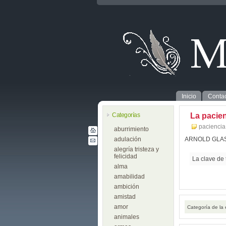
Inicio
Contac
Categorías
La pacien
paciencia
aburrimiento
adulación
ARNOLD GL
alegría tristeza y
felicidad
La clave de 
alma
amabilidad
ambición
amistad
amor
Categoría de la
animales