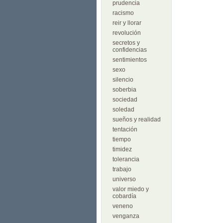
prudencia
racismo
reir y llorar
revolución
secretos y
confidencias
sentimientos
sexo
silencio
soberbia
sociedad
soledad
sueños y realidad
tentación
tiempo
timidez
tolerancia
trabajo
universo
valor miedo y
cobardía
veneno
venganza