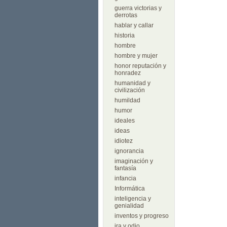
guerra victorias y
derrotas
hablar y callar
historia
hombre
hombre y mujer
honor reputación y
honradez
humanidad y
civilización
humildad
humor
ideales
ideas
idiotez
ignorancia
imaginación y
fantasía
infancia
Informática
inteligencia y
genialidad
inventos y progreso
ira y odio