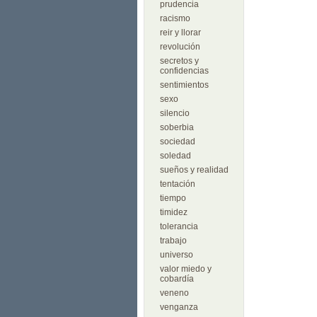
prudencia
racismo
reir y llorar
revolución
secretos y
confidencias
sentimientos
sexo
silencio
soberbia
sociedad
soledad
sueños y realidad
tentación
tiempo
timidez
tolerancia
trabajo
universo
valor miedo y
cobardía
veneno
venganza