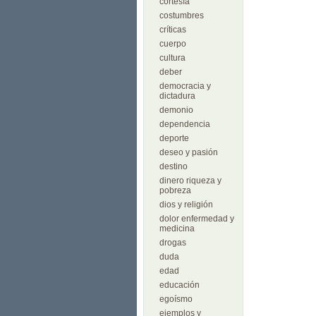
cortesía
costumbres
críticas
cuerpo
cultura
deber
democracia y
dictadura
demonio
dependencia
deporte
deseo y pasión
destino
dinero riqueza y
pobreza
dios y religión
dolor enfermedad y
medicina
drogas
duda
edad
educación
egoísmo
ejemplos y