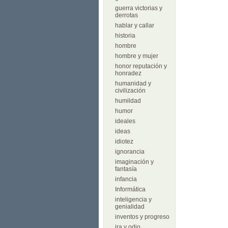
guerra victorias y
derrotas
hablar y callar
historia
hombre
hombre y mujer
honor reputación y
honradez
humanidad y
civilización
humildad
humor
ideales
ideas
idiotez
ignorancia
imaginación y
fantasía
infancia
Informática
inteligencia y
genialidad
inventos y progreso
ira y odio