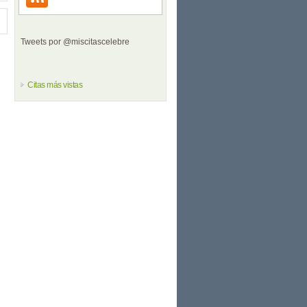
Tweets por @miscitascelebre
Citas más vistas