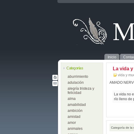
Inicio
Contac
Categorías
La vida y
vida y mu
aburrimiento
adulación
AMADO NERV
alegría tristeza y
felicidad
La vida no 
alma
río lleno de
amabilidad
ambición
amistad
amor
Categoría de la
animales