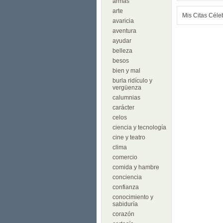
armas
arte
Mis Citas Céle
avaricia
aventura
ayudar
belleza
besos
bien y mal
burla ridículo y
vergüenza
calumnias
carácter
celos
ciencia y tecnología
cine y teatro
clima
comercio
comida y hambre
conciencia
confianza
conocimiento y
sabiduría
corazón