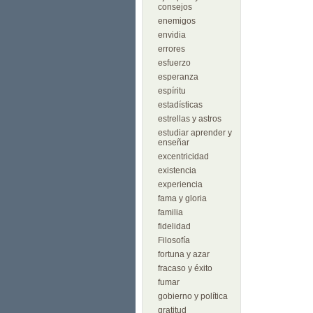
consejos
enemigos
envidia
errores
esfuerzo
esperanza
espíritu
estadísticas
estrellas y astros
estudiar aprender y
enseñar
excentricidad
existencia
experiencia
fama y gloria
familia
fidelidad
Filosofía
fortuna y azar
fracaso y éxito
fumar
gobierno y política
gratitud