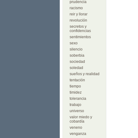
prudencia
racismo
reir y llorar
revolución
secretos y
confidencias
sentimientos
sexo
silencio
soberbia
sociedad
soledad
sueños y realidad
tentación
tiempo
timidez
tolerancia
trabajo
universo
valor miedo y
cobardía
veneno
venganza