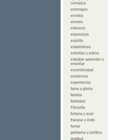
consejos
enemigos
envidia
errores
esfuerzo
esperanza
espíritu
estadísticas
estrellas y astros
estudiar aprender y
enseñar
excentricidad
existencia
experiencia
fama y gloria
familia
fidelidad
Filosofía
fortuna y azar
fracaso y éxito
fumar
gobierno y política
gratitud