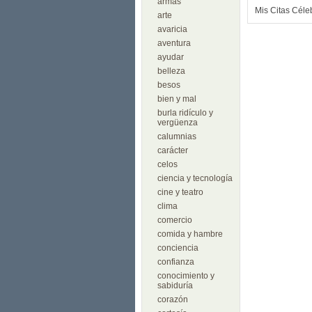
armas
Mis Citas Céle
arte
avaricia
aventura
ayudar
belleza
besos
bien y mal
burla ridículo y
vergüenza
calumnias
carácter
celos
ciencia y tecnología
cine y teatro
clima
comercio
comida y hambre
conciencia
confianza
conocimiento y
sabiduría
corazón