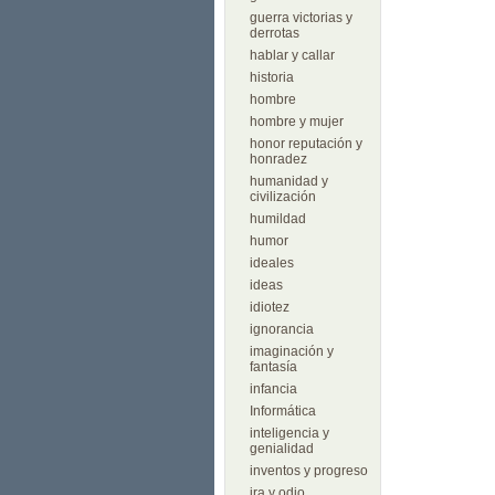
guerra victorias y
derrotas
hablar y callar
historia
hombre
hombre y mujer
honor reputación y
honradez
humanidad y
civilización
humildad
humor
ideales
ideas
idiotez
ignorancia
imaginación y
fantasía
infancia
Informática
inteligencia y
genialidad
inventos y progreso
ira y odio