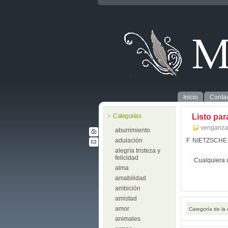
Inicio
Contac
Categorías
Listo par
venganza
aburrimiento
adulación
F. NIETZSCHE
alegría tristeza y
felicidad
Cualquiera 
alma
amabilidad
ambición
amistad
amor
Categoría de la
animales