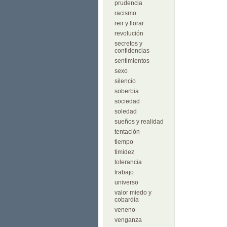
prudencia
racismo
reir y llorar
revolución
secretos y
confidencias
sentimientos
sexo
silencio
soberbia
sociedad
soledad
sueños y realidad
tentación
tiempo
timidez
tolerancia
trabajo
universo
valor miedo y
cobardía
veneno
venganza