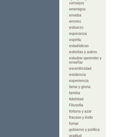
consejos
enemigos
envidia
errores
esfuerzo
esperanza
espíritu
estadísticas
estrellas y astros
estudiar aprender y
enseñar
excentricidad
existencia
experiencia
fama y gloria
familia
fidelidad
Filosofía
fortuna y azar
fracaso y éxito
fumar
gobierno y política
gratitud