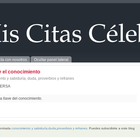
ta con nosotros
Ocultar panel lateral
y el conocimiento
nto y sabiduría
,
duda
,
proverbios y refranes
PERSA
a llave del conocimiento.
 entrada
conocimiento y sabiduría
,
duda
,
proverbios y refranes
. Puedes subscribirte a este blog