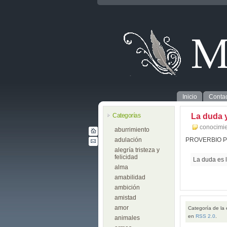
Inicio
Contac
Categorías
La duda 
conocimie
aburrimiento
adulación
PROVERBIO 
alegría tristeza y
felicidad
La duda es l
alma
amabilidad
ambición
amistad
amor
Categoría de la
en
RSS 2.0
.
animales