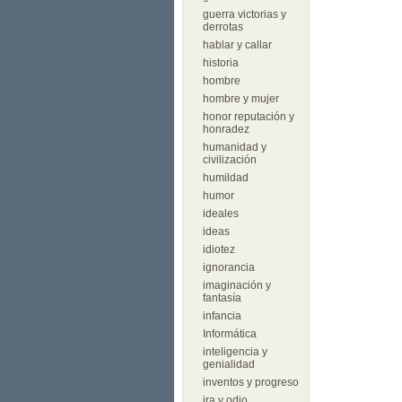
guerra victorias y
derrotas
hablar y callar
historia
hombre
hombre y mujer
honor reputación y
honradez
humanidad y
civilización
humildad
humor
ideales
ideas
idiotez
ignorancia
imaginación y
fantasía
infancia
Informática
inteligencia y
genialidad
inventos y progreso
ira y odio