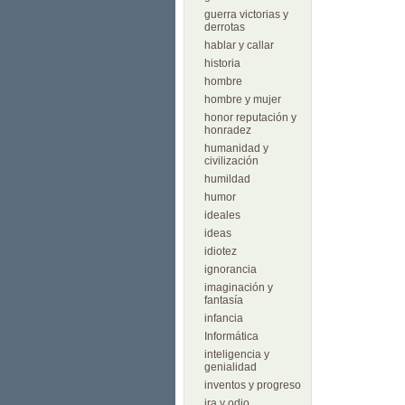
guerra victorias y
derrotas
hablar y callar
historia
hombre
hombre y mujer
honor reputación y
honradez
humanidad y
civilización
humildad
humor
ideales
ideas
idiotez
ignorancia
imaginación y
fantasía
infancia
Informática
inteligencia y
genialidad
inventos y progreso
ira y odio