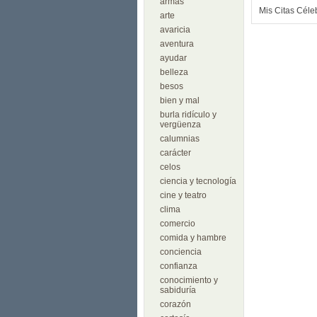
armas
Mis Citas Céle
arte
avaricia
aventura
ayudar
belleza
besos
bien y mal
burla ridículo y
vergüenza
calumnias
carácter
celos
ciencia y tecnología
cine y teatro
clima
comercio
comida y hambre
conciencia
confianza
conocimiento y
sabiduría
corazón