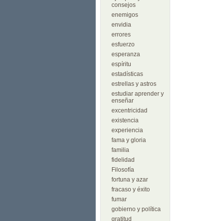
consejos
enemigos
envidia
errores
esfuerzo
esperanza
espíritu
estadísticas
estrellas y astros
estudiar aprender y
enseñar
excentricidad
existencia
experiencia
fama y gloria
familia
fidelidad
Filosofía
fortuna y azar
fracaso y éxito
fumar
gobierno y política
gratitud