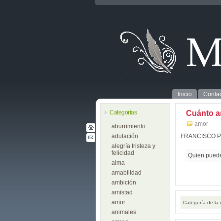
Inicio
Contac
Categorías
Cuánto 
amor
aburrimiento
adulación
FRANCISCO 
alegría tristeza y
felicidad
Quien puede
alma
amabilidad
ambición
amistad
amor
Categoría de la
animales