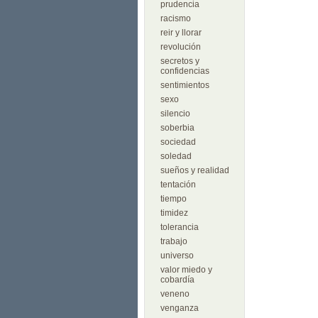
prudencia
racismo
reir y llorar
revolución
secretos y
confidencias
sentimientos
sexo
silencio
soberbia
sociedad
soledad
sueños y realidad
tentación
tiempo
timidez
tolerancia
trabajo
universo
valor miedo y
cobardía
veneno
venganza