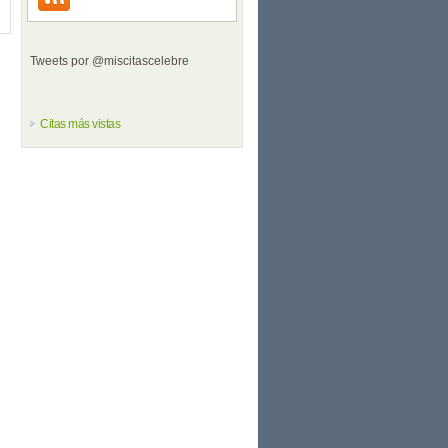
Tweets por @miscitascelebre
Citas más vistas