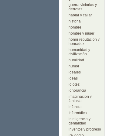
guerra victorias y
derrotas
hablar y callar
historia
hombre
hombre y mujer
honor reputación y
honradez
humanidad y
civilización
humildad
humor
ideales
ideas
idiotez
ignorancia
imaginación y
fantasía
infancia
Informática
inteligencia y
genialidad
inventos y progreso
ira y odio