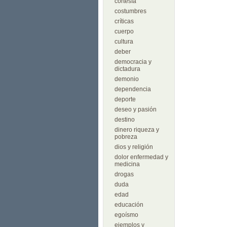
cortesía
costumbres
críticas
cuerpo
cultura
deber
democracia y
dictadura
demonio
dependencia
deporte
deseo y pasión
destino
dinero riqueza y
pobreza
dios y religión
dolor enfermedad y
medicina
drogas
duda
edad
educación
egoísmo
ejemplos y