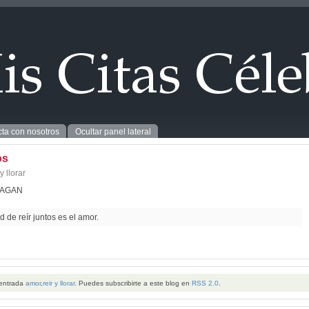
ta con nosotros
Ocultar panel lateral
os
 y llorar
SAGAN
 de reír juntos es el amor.
 entrada
amor
,
reir y llorar
. Puedes subscribirte a este blog en
RSS 2.0
.