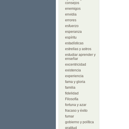
consejos
enemigos
envidia
errores
esfuerzo
esperanza
espíritu
estadísticas
estrellas y astros
estudiar aprender y
enseñar
excentricidad
existencia
experiencia
fama y gloria
familia
fidelidad
Filosofía
fortuna y azar
fracaso y éxito
fumar
gobierno y política
gratitud