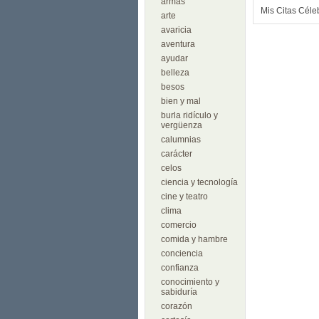
armas
Mis Citas Céle
arte
avaricia
aventura
ayudar
belleza
besos
bien y mal
burla ridículo y
vergüenza
calumnias
carácter
celos
ciencia y tecnología
cine y teatro
clima
comercio
comida y hambre
conciencia
confianza
conocimiento y
sabiduría
corazón