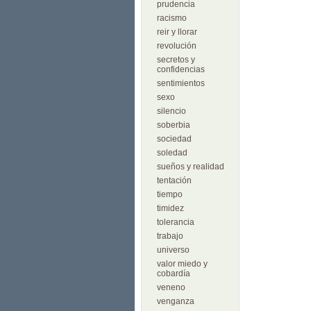
prudencia
racismo
reir y llorar
revolución
secretos y
confidencias
sentimientos
sexo
silencio
soberbia
sociedad
soledad
sueños y realidad
tentación
tiempo
timidez
tolerancia
trabajo
universo
valor miedo y
cobardía
veneno
venganza