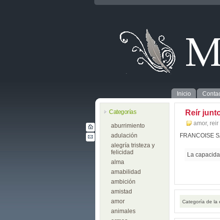
Inicio
Contac
Categorías
Reír junt
amor
,
reir
aburrimiento
adulación
FRANCOISE 
alegría tristeza y
felicidad
La capacidad
alma
amabilidad
ambición
amistad
amor
Categoría de la
animales