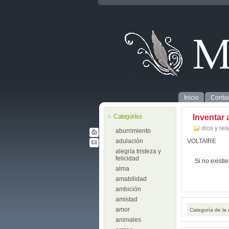
Inicio
Contac
Categorías
Inventar 
dios y rel
aburrimiento
adulación
VOLTAIRE
alegría tristeza y
felicidad
Si no existi
alma
amabilidad
ambición
amistad
amor
Categoría de la
animales