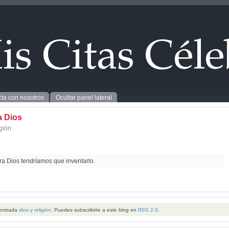
ta con nosotros
Ocultar panel lateral
a Dios
igión
era Dios tendríamos que inventarlo.
 entrada
dios y religión
. Puedes subscribirte a este blog en
RSS 2.0
.