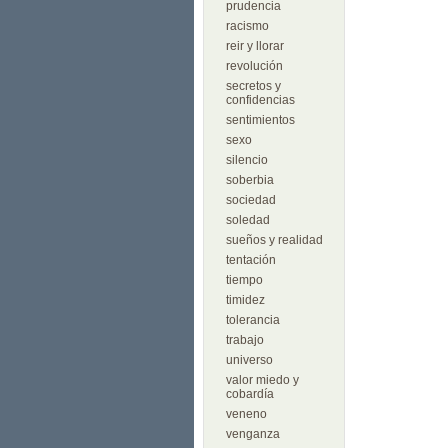
prudencia
racismo
reir y llorar
revolución
secretos y
confidencias
sentimientos
sexo
silencio
soberbia
sociedad
soledad
sueños y realidad
tentación
tiempo
timidez
tolerancia
trabajo
universo
valor miedo y
cobardía
veneno
venganza