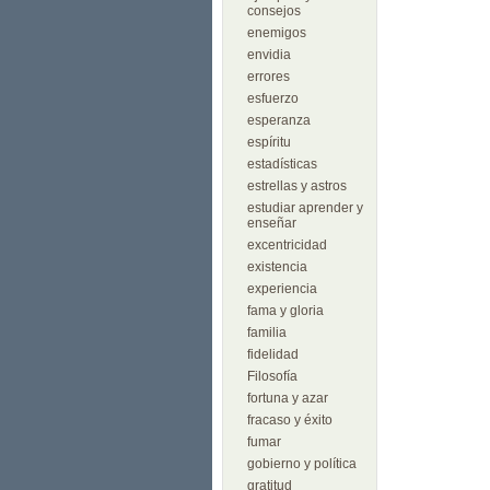
consejos
enemigos
envidia
errores
esfuerzo
esperanza
espíritu
estadísticas
estrellas y astros
estudiar aprender y
enseñar
excentricidad
existencia
experiencia
fama y gloria
familia
fidelidad
Filosofía
fortuna y azar
fracaso y éxito
fumar
gobierno y política
gratitud