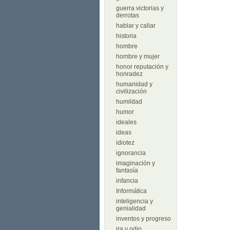
guerra victorias y
derrotas
hablar y callar
historia
hombre
hombre y mujer
honor reputación y
honradez
humanidad y
civilización
humildad
humor
ideales
ideas
idiotez
ignorancia
imaginación y
fantasía
infancia
Informática
inteligencia y
genialidad
inventos y progreso
ira y odio