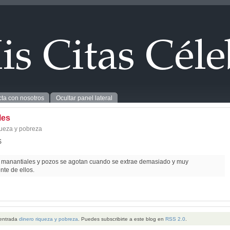
ta con nosotros
Ocultar panel lateral
les
queza y pobreza
S
 manantiales y pozos se agotan cuando se extrae demasiado y muy
te de ellos.
 entrada
dinero riqueza y pobreza
. Puedes subscribirte a este blog en
RSS 2.0
.