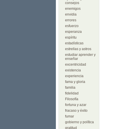
consejos
enemigos
envidia
errores
esfuerzo
esperanza
espíritu
estadísticas
estrellas y astros
estudiar aprender y
enseñar
excentricidad
existencia
experiencia
fama y gloria
familia
fidelidad
Filosofía
fortuna y azar
fracaso y éxito
fumar
gobierno y política
gratitud