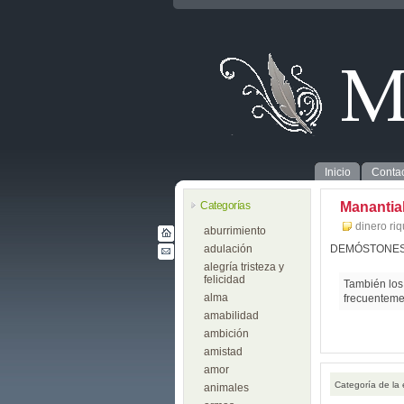
Inicio
Contac
Categorías
Manantia
dinero ri
aburrimiento
adulación
DEMÓSTONE
alegría tristeza y
felicidad
También los
alma
frecuentemen
amabilidad
ambición
amistad
amor
Categoría de la
animales