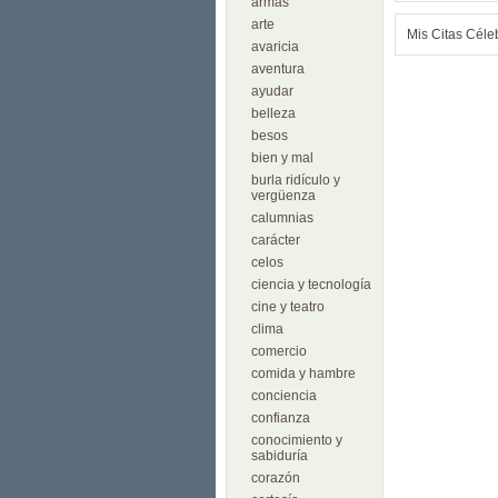
armas
arte
Mis Citas Céle
avaricia
aventura
ayudar
belleza
besos
bien y mal
burla ridículo y
vergüenza
calumnias
carácter
celos
ciencia y tecnología
cine y teatro
clima
comercio
comida y hambre
conciencia
confianza
conocimiento y
sabiduría
corazón