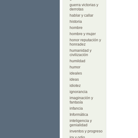
guerra victorias y
derrotas
hablar y callar
historia
hombre
hombre y mujer
honor reputación y
honradez
humanidad y
civilización
humildad
humor
ideales
ideas
idiotez
ignorancia
imaginación y
fantasía
infancia
Informática
inteligencia y
genialidad
inventos y progreso
ira y odio