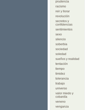
prudencia
racismo
reir y llorar
revolución
secretos y
confidencias
sentimientos
sexo
silencio
soberbia
sociedad
soledad
sueños y realidad
tentación
tiempo
timidez
tolerancia
trabajo
universo
valor miedo y
cobardía
veneno
venganza