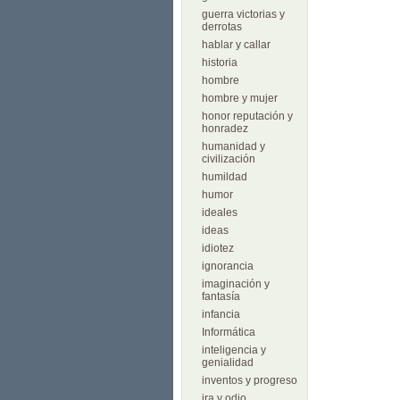
guerra victorias y
derrotas
hablar y callar
historia
hombre
hombre y mujer
honor reputación y
honradez
humanidad y
civilización
humildad
humor
ideales
ideas
idiotez
ignorancia
imaginación y
fantasía
infancia
Informática
inteligencia y
genialidad
inventos y progreso
ira y odio