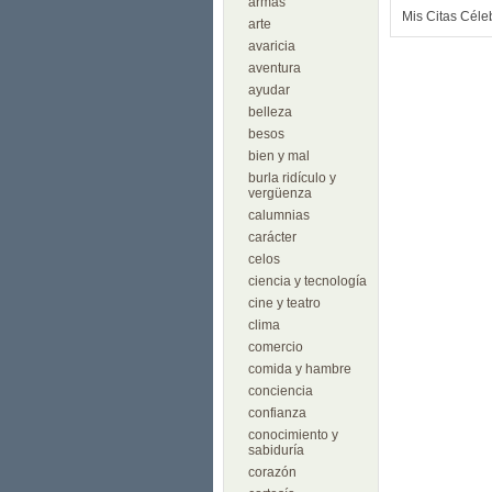
armas
Mis Citas Céle
arte
avaricia
aventura
ayudar
belleza
besos
bien y mal
burla ridículo y
vergüenza
calumnias
carácter
celos
ciencia y tecnología
cine y teatro
clima
comercio
comida y hambre
conciencia
confianza
conocimiento y
sabiduría
corazón