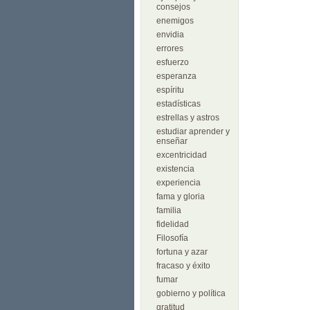
consejos
enemigos
envidia
errores
esfuerzo
esperanza
espíritu
estadísticas
estrellas y astros
estudiar aprender y
enseñar
excentricidad
existencia
experiencia
fama y gloria
familia
fidelidad
Filosofía
fortuna y azar
fracaso y éxito
fumar
gobierno y política
gratitud