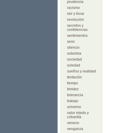
prudencia
racismo
reir y llorar
revolución
secretos y
confidencias
sentimientos
sexo
silencio
soberbia
sociedad
soledad
sueños y realidad
tentación
tiempo
timidez
tolerancia
trabajo
universo
valor miedo y
cobardía
veneno
venganza