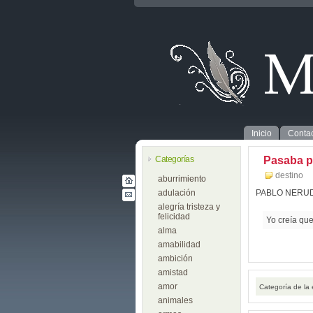
Inicio
Contac
Categorías
Pasaba p
destino
aburrimiento
adulación
PABLO NERU
alegría tristeza y
felicidad
Yo creía que
alma
amabilidad
ambición
amistad
amor
Categoría de la
animales