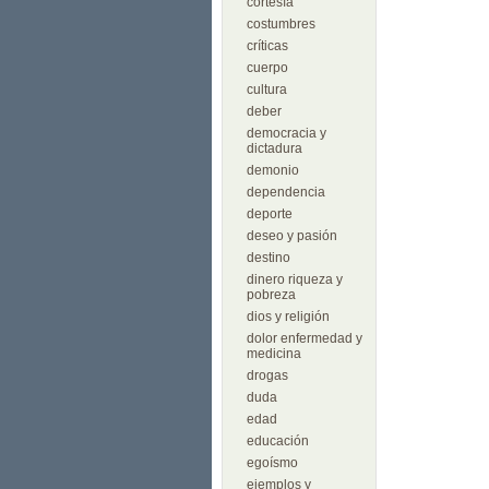
cortesía
costumbres
críticas
cuerpo
cultura
deber
democracia y
dictadura
demonio
dependencia
deporte
deseo y pasión
destino
dinero riqueza y
pobreza
dios y religión
dolor enfermedad y
medicina
drogas
duda
edad
educación
egoísmo
ejemplos y