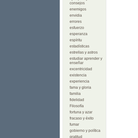
consejos
enemigos
envidia
errores
esfuerzo
esperanza
espíritu
estadísticas
estrellas y astros
estudiar aprender y
enseñar
excentricidad
existencia
experiencia
fama y gloria
familia
fidelidad
Filosofía
fortuna y azar
fracaso y éxito
fumar
gobierno y política
gratitud