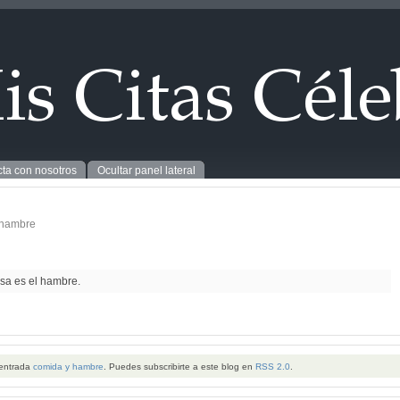
ta con nosotros
Ocultar panel lateral
 hambre
lsa es el hambre.
 entrada
comida y hambre
. Puedes subscribirte a este blog en
RSS 2.0
.