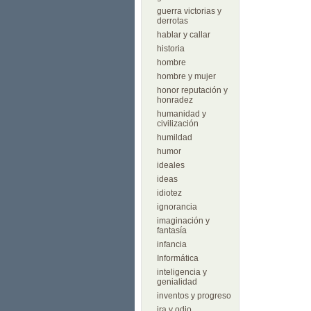
guerra victorias y
derrotas
hablar y callar
historia
hombre
hombre y mujer
honor reputación y
honradez
humanidad y
civilización
humildad
humor
ideales
ideas
idiotez
ignorancia
imaginación y
fantasía
infancia
Informática
inteligencia y
genialidad
inventos y progreso
ira y odio