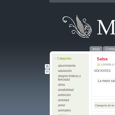
Inicio
Contac
Categorías
Salsa
comida y
aburrimiento
adulación
SÓCRATES
alegría tristeza y
felicidad
La mejor sa
alma
amabilidad
ambición
amistad
amor
Categoría de la
animales