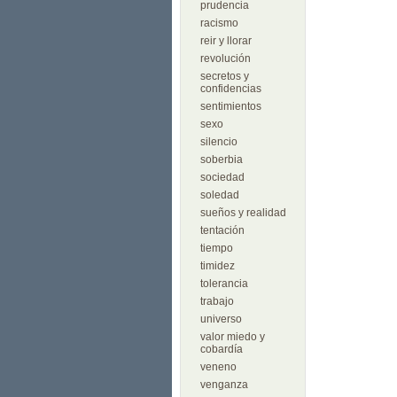
prudencia
racismo
reir y llorar
revolución
secretos y
confidencias
sentimientos
sexo
silencio
soberbia
sociedad
soledad
sueños y realidad
tentación
tiempo
timidez
tolerancia
trabajo
universo
valor miedo y
cobardía
veneno
venganza