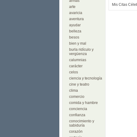
armas
Mis Citas Céle
arte
avaricia
aventura
ayudar
belleza
besos
bien y mal
burla ridículo y
vergüenza
calumnias
carácter
celos
ciencia y tecnología
cine y teatro
clima
comercio
comida y hambre
conciencia
confianza
conocimiento y
sabiduría
corazón