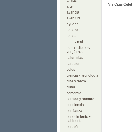
armas
Mis Citas Céle
arte
avaricia
aventura
ayudar
belleza
besos
bien y mal
burla ridículo y
vergüenza
calumnias
carácter
celos
ciencia y tecnología
cine y teatro
clima
comercio
comida y hambre
conciencia
confianza
conocimiento y
sabiduría
corazón