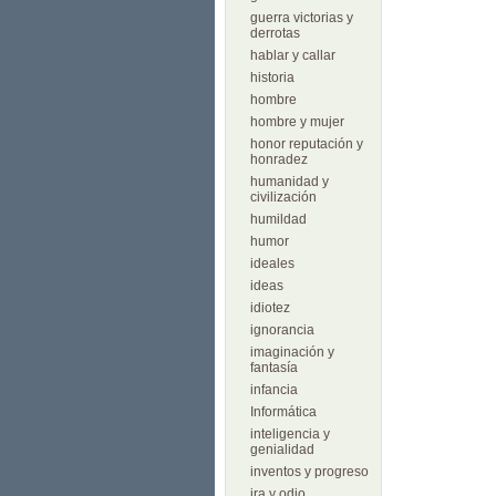
guerra victorias y
derrotas
hablar y callar
historia
hombre
hombre y mujer
honor reputación y
honradez
humanidad y
civilización
humildad
humor
ideales
ideas
idiotez
ignorancia
imaginación y
fantasía
infancia
Informática
inteligencia y
genialidad
inventos y progreso
ira y odio