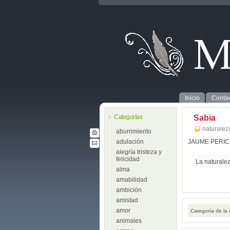
Inicio
Contac
Categorías
Sabia
naturalez
aburrimiento
adulación
JAUME PERI
alegría tristeza y
felicidad
La naturalez
alma
amabilidad
ambición
amistad
amor
Categoría de la
animales