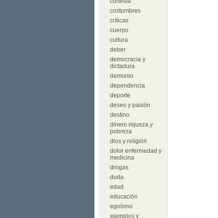
cortesía
costumbres
críticas
cuerpo
cultura
deber
democracia y
dictadura
demonio
dependencia
deporte
deseo y pasión
destino
dinero riqueza y
pobreza
dios y religión
dolor enfermedad y
medicina
drogas
duda
edad
educación
egoísmo
ejemplos y