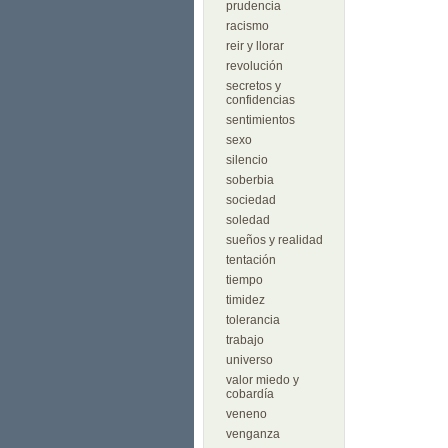
prudencia
racismo
reir y llorar
revolución
secretos y
confidencias
sentimientos
sexo
silencio
soberbia
sociedad
soledad
sueños y realidad
tentación
tiempo
timidez
tolerancia
trabajo
universo
valor miedo y
cobardía
veneno
venganza