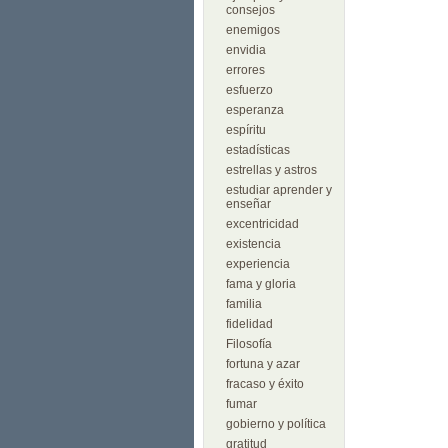
consejos
enemigos
envidia
errores
esfuerzo
esperanza
espíritu
estadísticas
estrellas y astros
estudiar aprender y
enseñar
excentricidad
existencia
experiencia
fama y gloria
familia
fidelidad
Filosofía
fortuna y azar
fracaso y éxito
fumar
gobierno y política
gratitud