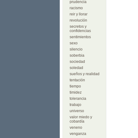
prudencia
racismo
reir y llorar
revolución
secretos y
confidencias
sentimientos
sexo
silencio
soberbia
sociedad
soledad
sueños y realidad
tentación
tiempo
timidez
tolerancia
trabajo
universo
valor miedo y
cobardía
veneno
venganza