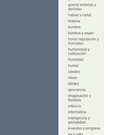
guerra victorias y
derrotas
hablar y callar
historia
hombre
hombre y mujer
honor reputación y
honradez
humanidad y
civilización
humildad
humor
ideales
ideas
idiotez
ignorancia
imaginación y
fantasía
infancia
Informática
inteligencia y
genialidad
inventos y progreso
ira y odio