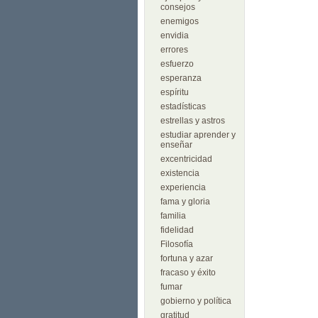
consejos
enemigos
envidia
errores
esfuerzo
esperanza
espíritu
estadísticas
estrellas y astros
estudiar aprender y
enseñar
excentricidad
existencia
experiencia
fama y gloria
familia
fidelidad
Filosofía
fortuna y azar
fracaso y éxito
fumar
gobierno y política
gratitud