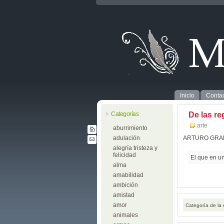
Inicio
Contac
Categorías
De las re
arte
aburrimiento
adulación
ARTURO GRA
alegría tristeza y
felicidad
El que en un
alma
amabilidad
ambición
amistad
amor
Categoría de la
animales