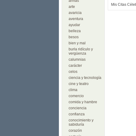
armas
Mis Citas Céle
arte
avaricia
aventura
ayudar
belleza
besos
bien y mal
burla ridículo y
vergüenza
calumnias
carácter
celos
ciencia y tecnología
cine y teatro
clima
comercio
comida y hambre
conciencia
confianza
conocimiento y
sabiduría
corazón