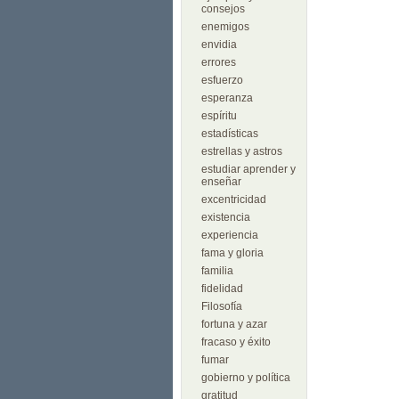
consejos
enemigos
envidia
errores
esfuerzo
esperanza
espíritu
estadísticas
estrellas y astros
estudiar aprender y
enseñar
excentricidad
existencia
experiencia
fama y gloria
familia
fidelidad
Filosofía
fortuna y azar
fracaso y éxito
fumar
gobierno y política
gratitud