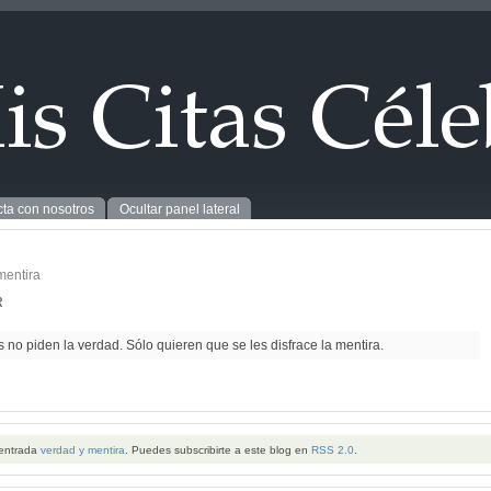
ta con nosotros
Ocultar panel lateral
mentira
R
no piden la verdad. Sólo quieren que se les disfrace la mentira.
 entrada
verdad y mentira
. Puedes subscribirte a este blog en
RSS 2.0
.