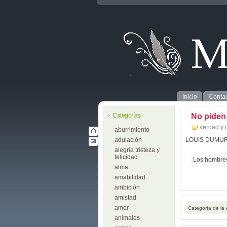
Inicio
Contac
Categorías
No piden
verdad y 
aburrimiento
adulación
LOUIS DUMU
alegría tristeza y
felicidad
Los hombres 
alma
amabilidad
ambición
amistad
amor
Categoría de la
animales