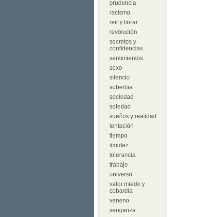
prudencia
racismo
reir y llorar
revolución
secretos y
confidencias
sentimientos
sexo
silencio
soberbia
sociedad
soledad
sueños y realidad
tentación
tiempo
timidez
tolerancia
trabajo
universo
valor miedo y
cobardía
veneno
venganza