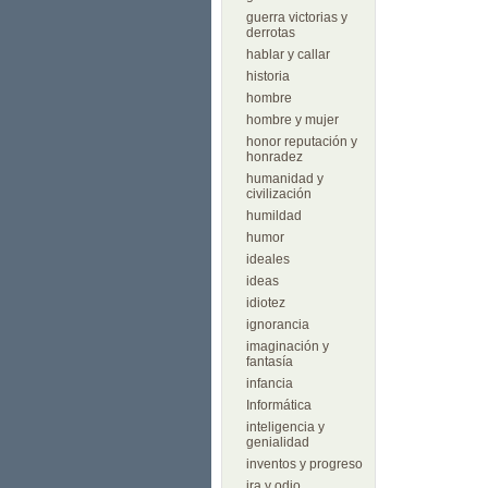
guerra victorias y
derrotas
hablar y callar
historia
hombre
hombre y mujer
honor reputación y
honradez
humanidad y
civilización
humildad
humor
ideales
ideas
idiotez
ignorancia
imaginación y
fantasía
infancia
Informática
inteligencia y
genialidad
inventos y progreso
ira y odio