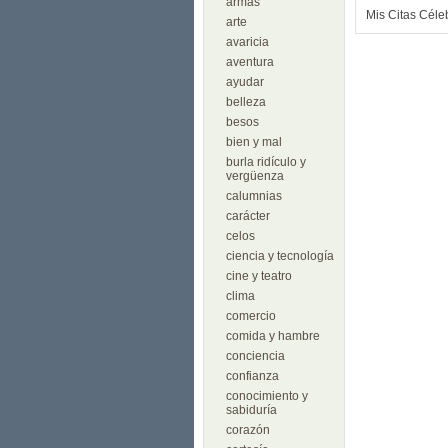
armas
Mis Citas Céle
arte
avaricia
aventura
ayudar
belleza
besos
bien y mal
burla ridículo y
vergüenza
calumnias
carácter
celos
ciencia y tecnología
cine y teatro
clima
comercio
comida y hambre
conciencia
confianza
conocimiento y
sabiduría
corazón