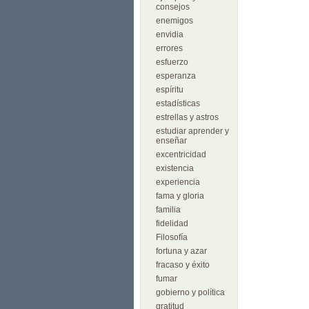
consejos
enemigos
envidia
errores
esfuerzo
esperanza
espíritu
estadísticas
estrellas y astros
estudiar aprender y
enseñar
excentricidad
existencia
experiencia
fama y gloria
familia
fidelidad
Filosofía
fortuna y azar
fracaso y éxito
fumar
gobierno y política
gratitud