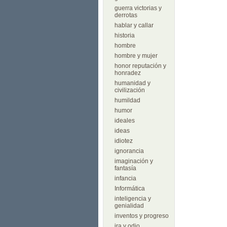
guerra victorias y
derrotas
hablar y callar
historia
hombre
hombre y mujer
honor reputación y
honradez
humanidad y
civilización
humildad
humor
ideales
ideas
idiotez
ignorancia
imaginación y
fantasía
infancia
Informática
inteligencia y
genialidad
inventos y progreso
ira y odio