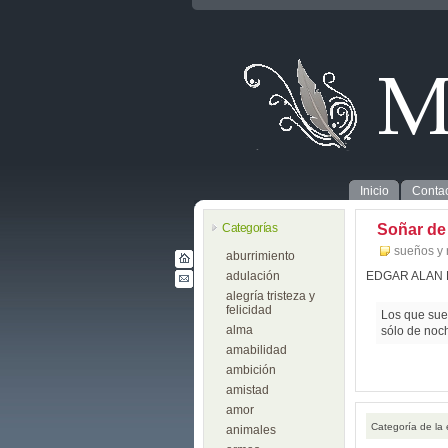
Inicio
Contac
Categorías
Soñar de
sueños y 
aburrimiento
adulación
EDGAR ALAN
alegría tristeza y
felicidad
Los que sue
alma
sólo de noc
amabilidad
ambición
amistad
amor
Categoría de la
animales