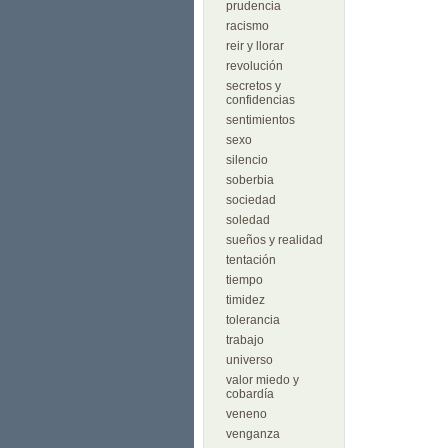
prudencia
racismo
reir y llorar
revolución
secretos y
confidencias
sentimientos
sexo
silencio
soberbia
sociedad
soledad
sueños y realidad
tentación
tiempo
timidez
tolerancia
trabajo
universo
valor miedo y
cobardía
veneno
venganza