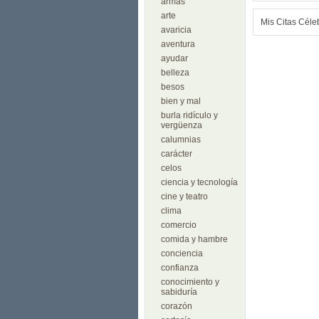
armas
arte
Mis Citas Céle
avaricia
aventura
ayudar
belleza
besos
bien y mal
burla ridículo y
vergüenza
calumnias
carácter
celos
ciencia y tecnología
cine y teatro
clima
comercio
comida y hambre
conciencia
confianza
conocimiento y
sabiduría
corazón