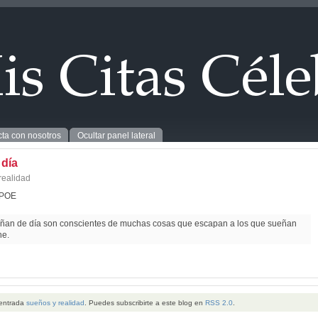
ta con nosotros
Ocultar panel lateral
 día
realidad
 POE
ñan de día son conscientes de muchas cosas que escapan a los que sueñan
he.
 entrada
sueños y realidad
. Puedes subscribirte a este blog en
RSS 2.0
.