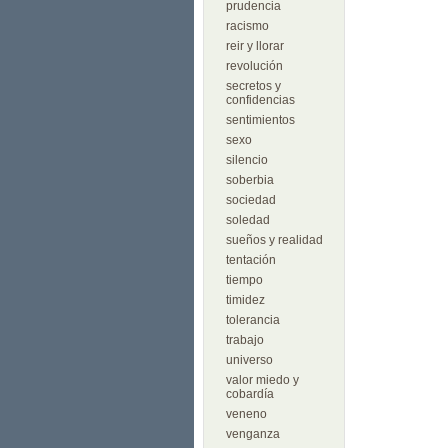
prudencia
racismo
reir y llorar
revolución
secretos y
confidencias
sentimientos
sexo
silencio
soberbia
sociedad
soledad
sueños y realidad
tentación
tiempo
timidez
tolerancia
trabajo
universo
valor miedo y
cobardía
veneno
venganza