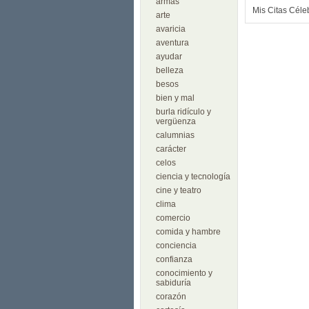
armas
Mis Citas Céle
arte
avaricia
aventura
ayudar
belleza
besos
bien y mal
burla ridículo y
vergüenza
calumnias
carácter
celos
ciencia y tecnología
cine y teatro
clima
comercio
comida y hambre
conciencia
confianza
conocimiento y
sabiduría
corazón