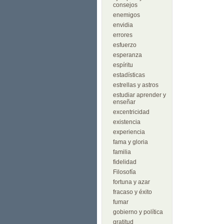
consejos
enemigos
envidia
errores
esfuerzo
esperanza
espíritu
estadísticas
estrellas y astros
estudiar aprender y
enseñar
excentricidad
existencia
experiencia
fama y gloria
familia
fidelidad
Filosofía
fortuna y azar
fracaso y éxito
fumar
gobierno y política
gratitud