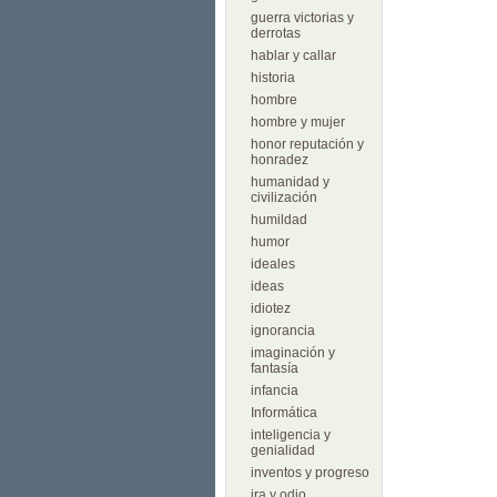
guerra victorias y
derrotas
hablar y callar
historia
hombre
hombre y mujer
honor reputación y
honradez
humanidad y
civilización
humildad
humor
ideales
ideas
idiotez
ignorancia
imaginación y
fantasía
infancia
Informática
inteligencia y
genialidad
inventos y progreso
ira y odio