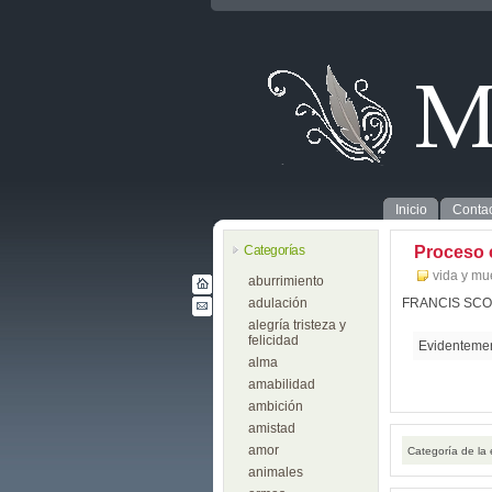
Inicio
Contac
Categorías
Proceso 
vida y mu
aburrimiento
adulación
FRANCIS SCO
alegría tristeza y
felicidad
Evidentement
alma
amabilidad
ambición
amistad
amor
Categoría de la
animales