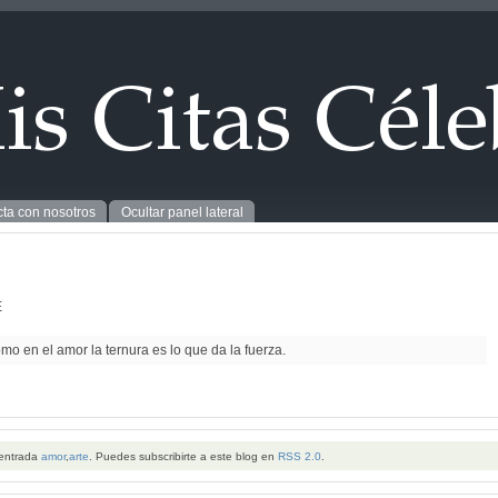
ta con nosotros
Ocultar panel lateral
E
omo en el amor la ternura es lo que da la fuerza.
 entrada
amor
,
arte
. Puedes subscribirte a este blog en
RSS 2.0
.