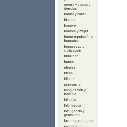
guerra victorias y
derrotas
hablar y callar
historia
hombre
hombre y mujer
honor reputación y
honradez
humanidad y
civilización
humildad
humor
ideales
ideas
idiotez
ignorancia
imaginación y
fantasía
infancia
Informática
inteligencia y
genialidad
inventos y progreso
ira y odio