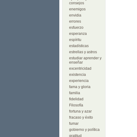
consejos
enemigos
envidia
errores
esfuerzo
esperanza
espíritu
estadísticas
estrellas y astros
estudiar aprender y
enseñar
excentricidad
existencia
experiencia
fama y gloria
familia
fidelidad
Filosofía
fortuna y azar
fracaso y éxito
fumar
gobierno y política
gratitud