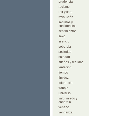
prudencia
racismo
reir y llorar
revolución
secretos y
confidencias
sentimientos
sexo
silencio
soberbia
sociedad
soledad
sueños y realidad
tentación
tiempo
timidez
tolerancia
trabajo
universo
valor miedo y
cobardía
veneno
venganza