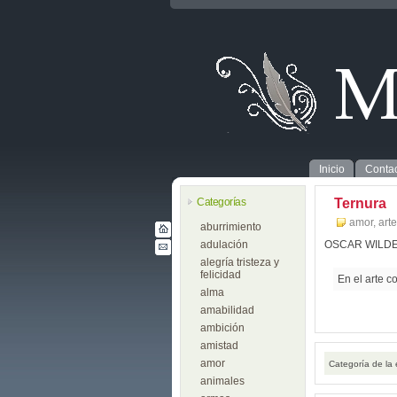
Inicio
Contac
Categorías
Ternura
amor
,
arte
aburrimiento
adulación
OSCAR WILD
alegría tristeza y
felicidad
En el arte c
alma
amabilidad
ambición
amistad
amor
Categoría de la
animales