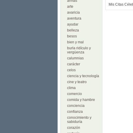
armas
Mis Citas Céle
arte
avaricia
aventura
ayudar
belleza
besos
bien y mal
burla ridículo y
vergüenza
calumnias
carácter
celos
ciencia y tecnología
cine y teatro
clima
comercio
comida y hambre
conciencia
confianza
conocimiento y
sabiduría
corazón