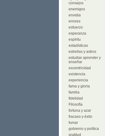
consejos
enemigos
envidia
errores
esfuerzo
esperanza
espíritu
estadísticas
estrellas y astros
estudiar aprender y
enseñar
excentricidad
existencia
experiencia
fama y gloria
familia
fidelidad
Filosofía
fortuna y azar
fracaso y éxito
fumar
gobierno y política
gratitud