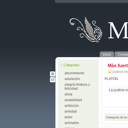
Inicio
Contac
Categorías
Más fuer
justicia 
aburrimiento
adulación
PLATÓN
alegría tristeza y
felicidad
La justicia 
alma
amabilidad
ambición
amistad
amor
Categoría de la
animales