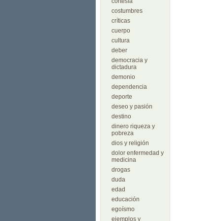
cortesía
costumbres
críticas
cuerpo
cultura
deber
democracia y
dictadura
demonio
dependencia
deporte
deseo y pasión
destino
dinero riqueza y
pobreza
dios y religión
dolor enfermedad y
medicina
drogas
duda
edad
educación
egoísmo
ejemplos y