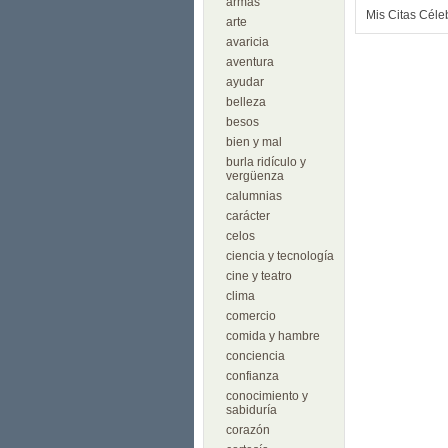
armas
Mis Citas Céle
arte
avaricia
aventura
ayudar
belleza
besos
bien y mal
burla ridículo y
vergüenza
calumnias
carácter
celos
ciencia y tecnología
cine y teatro
clima
comercio
comida y hambre
conciencia
confianza
conocimiento y
sabiduría
corazón