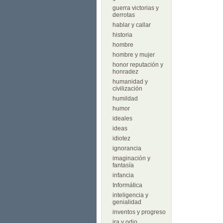
guerra victorias y
derrotas
hablar y callar
historia
hombre
hombre y mujer
honor reputación y
honradez
humanidad y
civilización
humildad
humor
ideales
ideas
idiotez
ignorancia
imaginación y
fantasía
infancia
Informática
inteligencia y
genialidad
inventos y progreso
ira y odio