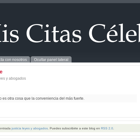
ta con nosotros
Ocultar panel lateral
te
leyes y abogados
no es otra cosa que la conveniencia del más fuerte.
 entrada
justicia leyes y abogados
. Puedes subscribirte a este blog en
RSS 2.0
.