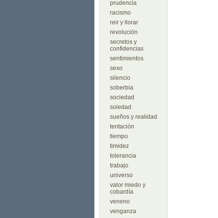
prudencia
racismo
reir y llorar
revolución
secretos y
confidencias
sentimientos
sexo
silencio
soberbia
sociedad
soledad
sueños y realidad
tentación
tiempo
timidez
tolerancia
trabajo
universo
valor miedo y
cobardía
veneno
venganza