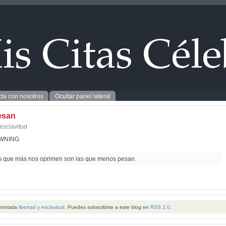
ta con nosotros
Ocultar panel lateral
esan
 esclavitud
WNING
 que más nos oprimen son las que menos pesan.
 entrada
libertad y esclavitud
. Puedes subscribirte a este blog en
RSS 2.0
.