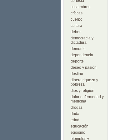
cortesía
costumbres
críticas
cuerpo
cultura
deber
democracia y
dictadura
demonio
dependencia
deporte
deseo y pasión
destino
dinero riqueza y
pobreza
dios y religión
dolor enfermedad y
medicina
drogas
duda
edad
educación
egoísmo
ejemplos y