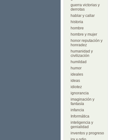
guerra victorias y
derrotas
hablar y callar
historia
hombre
hombre y mujer
honor reputación y
honradez
humanidad y
civilización
humildad
humor
ideales
ideas
idiotez
ignorancia
imaginación y
fantasía
infancia
Informática
inteligencia y
genialidad
inventos y progreso
ira y odio