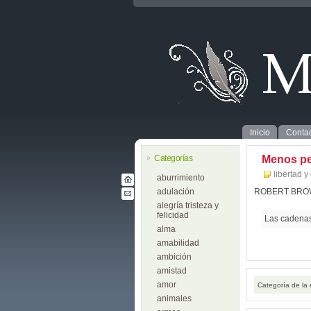
Inicio
Contac
Categorías
Menos p
libertad y
aburrimiento
adulación
ROBERT BRO
alegría tristeza y
felicidad
Las cadenas
alma
amabilidad
ambición
amistad
amor
Categoría de la
animales