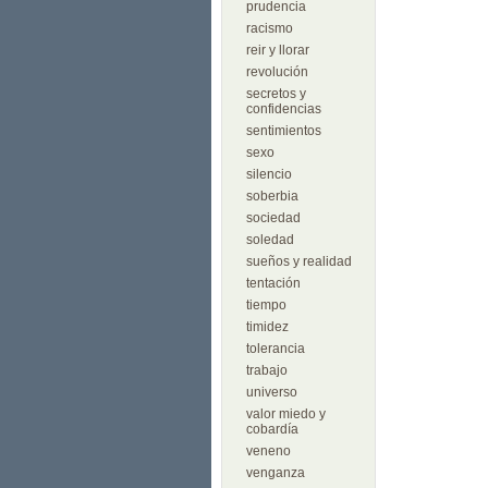
prudencia
racismo
reir y llorar
revolución
secretos y
confidencias
sentimientos
sexo
silencio
soberbia
sociedad
soledad
sueños y realidad
tentación
tiempo
timidez
tolerancia
trabajo
universo
valor miedo y
cobardía
veneno
venganza