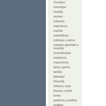
consejos
enemigos
envidia
errores
esfuerzo
esperanza
espíritu
estadísticas
estrellas y astros
estudiar aprender y
enseñar
excentricidad
existencia
experiencia
fama y gloria
familia
fidelidad
Filosofía
fortuna y azar
fracaso y éxito
fumar
gobierno y política
gratitud