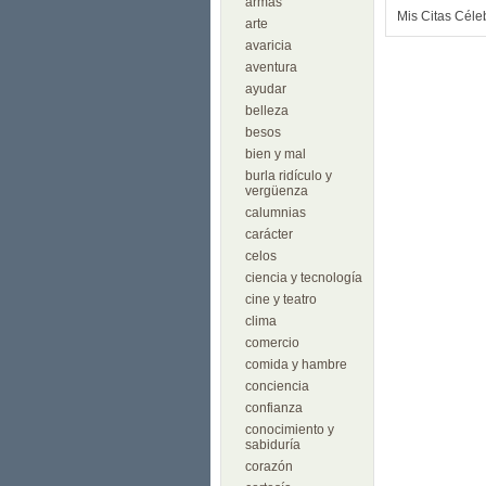
armas
Mis Citas Céle
arte
avaricia
aventura
ayudar
belleza
besos
bien y mal
burla ridículo y
vergüenza
calumnias
carácter
celos
ciencia y tecnología
cine y teatro
clima
comercio
comida y hambre
conciencia
confianza
conocimiento y
sabiduría
corazón