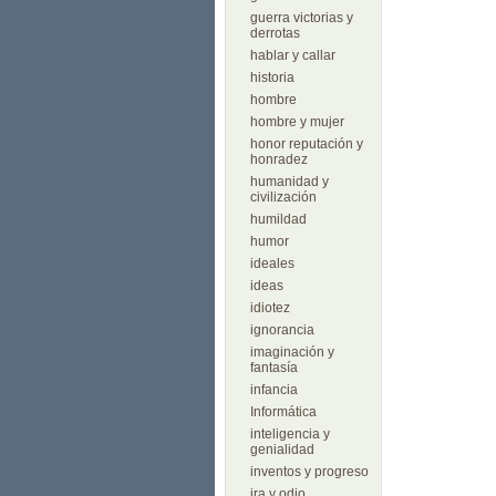
guerra victorias y
derrotas
hablar y callar
historia
hombre
hombre y mujer
honor reputación y
honradez
humanidad y
civilización
humildad
humor
ideales
ideas
idiotez
ignorancia
imaginación y
fantasía
infancia
Informática
inteligencia y
genialidad
inventos y progreso
ira y odio