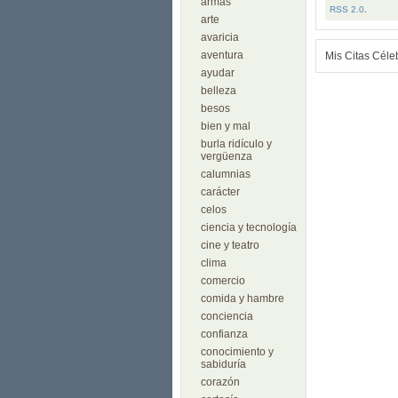
armas
RSS 2.0
.
arte
avaricia
aventura
Mis Citas Céle
ayudar
belleza
besos
bien y mal
burla ridículo y
vergüenza
calumnias
carácter
celos
ciencia y tecnología
cine y teatro
clima
comercio
comida y hambre
conciencia
confianza
conocimiento y
sabiduría
corazón