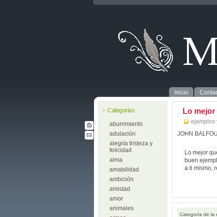
Inicio
Contac
Categorías
Lo mejor
ejemplos 
aburrimiento
adulación
JOHN BALFO
alegría tristeza y
felicidad
Lo mejor que
alma
buen ejemplo
a ti mismo, 
amabilidad
ambición
amistad
amor
animales
Categoría de la