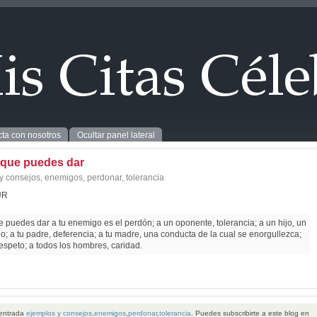
ta con nosotros
Ocultar panel lateral
 que puedes dar
y consejos
,
enemigos
,
perdonar
,
tolerancia
UR
 puedes dar a tu enemigo es el perdón; a un oponente, tolerancia; a un hijo, un
; a tu padre, deferencia; a tu madre, una conducta de la cual se enorgullezca;
respeto; a todos los hombres, caridad.
 entrada
ejemplos y consejos
,
enemigos
,
perdonar
,
tolerancia
. Puedes subscribirte a este blog en