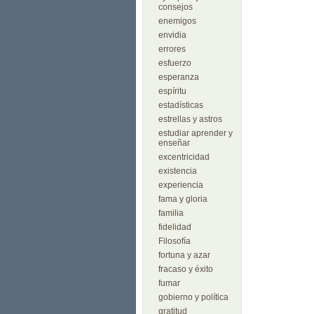
consejos
enemigos
envidia
errores
esfuerzo
esperanza
espíritu
estadísticas
estrellas y astros
estudiar aprender y
enseñar
excentricidad
existencia
experiencia
fama y gloria
familia
fidelidad
Filosofía
fortuna y azar
fracaso y éxito
fumar
gobierno y política
gratitud