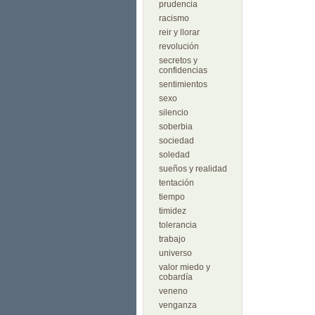
prudencia
racismo
reir y llorar
revolución
secretos y
confidencias
sentimientos
sexo
silencio
soberbia
sociedad
soledad
sueños y realidad
tentación
tiempo
timidez
tolerancia
trabajo
universo
valor miedo y
cobardía
veneno
venganza