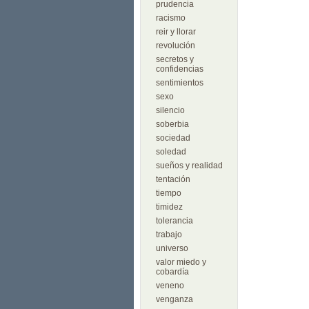
prudencia
racismo
reir y llorar
revolución
secretos y
confidencias
sentimientos
sexo
silencio
soberbia
sociedad
soledad
sueños y realidad
tentación
tiempo
timidez
tolerancia
trabajo
universo
valor miedo y
cobardía
veneno
venganza