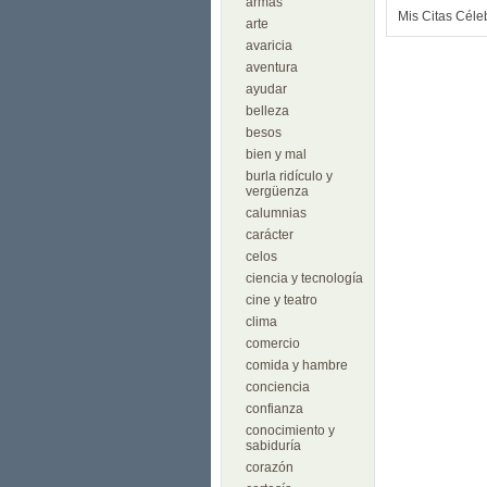
armas
Mis Citas Céle
arte
avaricia
aventura
ayudar
belleza
besos
bien y mal
burla ridículo y
vergüenza
calumnias
carácter
celos
ciencia y tecnología
cine y teatro
clima
comercio
comida y hambre
conciencia
confianza
conocimiento y
sabiduría
corazón