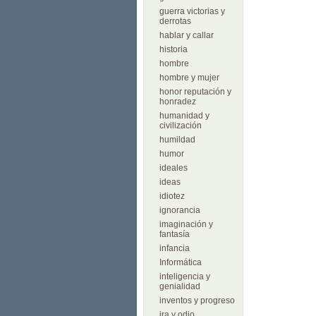
guerra victorias y
derrotas
hablar y callar
historia
hombre
hombre y mujer
honor reputación y
honradez
humanidad y
civilización
humildad
humor
ideales
ideas
idiotez
ignorancia
imaginación y
fantasía
infancia
Informática
inteligencia y
genialidad
inventos y progreso
ira y odio