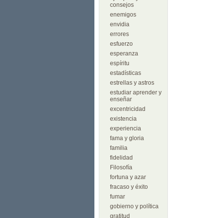
consejos
enemigos
envidia
errores
esfuerzo
esperanza
espíritu
estadísticas
estrellas y astros
estudiar aprender y
enseñar
excentricidad
existencia
experiencia
fama y gloria
familia
fidelidad
Filosofía
fortuna y azar
fracaso y éxito
fumar
gobierno y política
gratitud