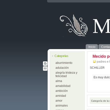
Inicio
Contac
Categorías
Mecido po
padres e 
aburrimiento
adulación
SCHILLER
alegría tristeza y
felicidad
Es muy dulce
alma
amabilidad
ambición
amistad
amor
Categoría de la
animales