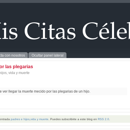
ta con nosotros
Ocultar panel lateral
r las plegarias
hijos
,
vida y muerte
 ver llegar la muerte mecido por las plegarias de un hijo.
 entrada
padres e hijos
,
vida y muerte
. Puedes subscribirte a este blog en
RSS 2.0
.