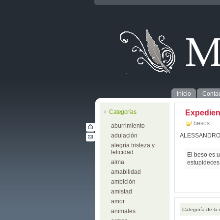
Inicio
Contac
Categorías
Expedien
besos
aburrimiento
adulación
ALESSANDRO
alegría tristeza y
felicidad
El beso es 
alma
estupideces
amabilidad
ambición
amistad
amor
Categoría de la
animales