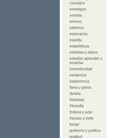
consejos
enemigos
envidia
errores
esfuerzo
esperanza
espíritu
estadísticas
estrellas y astros
estudiar aprender y
enseñar
excentricidad
existencia
experiencia
fama y gloria
familia
fidelidad
Filosofía
fortuna y azar
fracaso y éxito
fumar
gobierno y política
gratitud