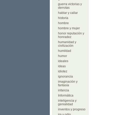
guerra victorias y
derrotas
hablar y callar
historia
hombre
hombre y mujer
honor reputación y
honradez
humanidad y
civilización
humildad
humor
ideales
ideas
idiotez
ignorancia
imaginación y
fantasía
infancia
Informática
inteligencia y
genialidad
inventos y progreso
ira y odio