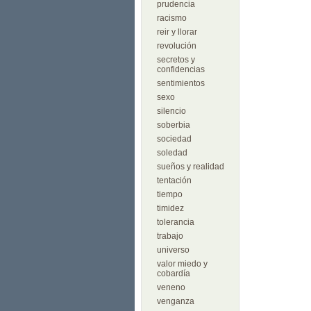
prudencia
racismo
reir y llorar
revolución
secretos y
confidencias
sentimientos
sexo
silencio
soberbia
sociedad
soledad
sueños y realidad
tentación
tiempo
timidez
tolerancia
trabajo
universo
valor miedo y
cobardía
veneno
venganza