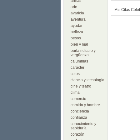
armas
arte
Mis Citas Céle
avaricia
aventura
ayudar
belleza
besos
bien y mal
burla ridículo y
vergüenza
calumnias
carácter
celos
ciencia y tecnología
cine y teatro
clima
comercio
comida y hambre
conciencia
confianza
conocimiento y
sabiduría
corazón