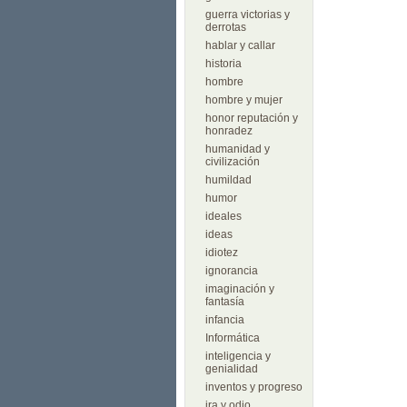
guerra victorias y
derrotas
hablar y callar
historia
hombre
hombre y mujer
honor reputación y
honradez
humanidad y
civilización
humildad
humor
ideales
ideas
idiotez
ignorancia
imaginación y
fantasía
infancia
Informática
inteligencia y
genialidad
inventos y progreso
ira y odio