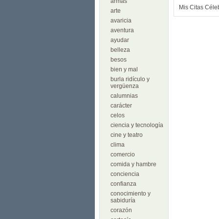
armas
Mis Citas Céle
arte
avaricia
aventura
ayudar
belleza
besos
bien y mal
burla ridículo y
vergüenza
calumnias
carácter
celos
ciencia y tecnología
cine y teatro
clima
comercio
comida y hambre
conciencia
confianza
conocimiento y
sabiduría
corazón