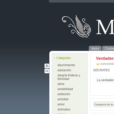
Inicio
Contac
Categorías
Verdader
conocimie
aburrimiento
adulación
SÓCRATES
alegría tristeza y
felicidad
La verdadera
alma
amabilidad
ambición
amistad
amor
Categoría de la
animales