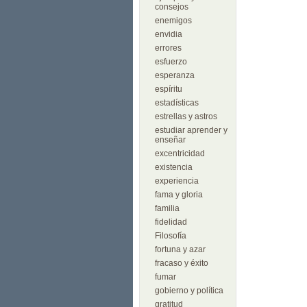
consejos
enemigos
envidia
errores
esfuerzo
esperanza
espíritu
estadísticas
estrellas y astros
estudiar aprender y
enseñar
excentricidad
existencia
experiencia
fama y gloria
familia
fidelidad
Filosofía
fortuna y azar
fracaso y éxito
fumar
gobierno y política
gratitud