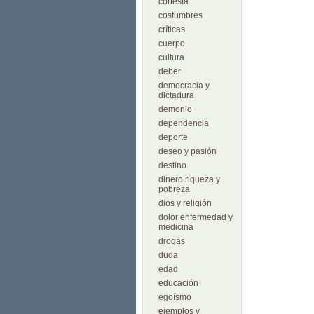
cortesía
costumbres
críticas
cuerpo
cultura
deber
democracia y
dictadura
demonio
dependencia
deporte
deseo y pasión
destino
dinero riqueza y
pobreza
dios y religión
dolor enfermedad y
medicina
drogas
duda
edad
educación
egoísmo
ejemplos y