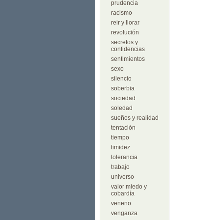
prudencia
racismo
reir y llorar
revolución
secretos y
confidencias
sentimientos
sexo
silencio
soberbia
sociedad
soledad
sueños y realidad
tentación
tiempo
timidez
tolerancia
trabajo
universo
valor miedo y
cobardía
veneno
venganza