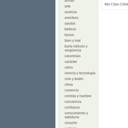
armas
Mis Citas Céle
arte
avaricia
aventura
ayudar
belleza
besos
bien y mal
burla ridículo y
vergüenza
calumnias
carácter
celos
ciencia y tecnología
cine y teatro
clima
comercio
comida y hambre
conciencia
confianza
conocimiento y
sabiduría
corazón