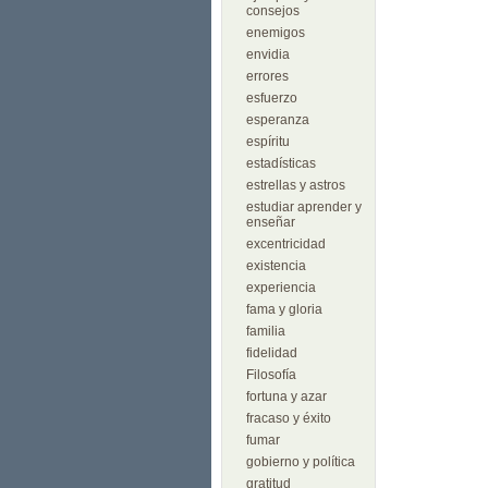
consejos
enemigos
envidia
errores
esfuerzo
esperanza
espíritu
estadísticas
estrellas y astros
estudiar aprender y
enseñar
excentricidad
existencia
experiencia
fama y gloria
familia
fidelidad
Filosofía
fortuna y azar
fracaso y éxito
fumar
gobierno y política
gratitud