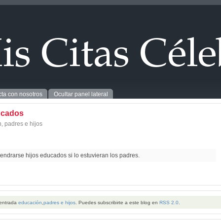
ta con nosotros
Ocultar panel lateral
ucados
n
,
padres e hijos
ndrarse hijos educados si lo estuvieran los padres.
 entrada
educación
,
padres e hijos
. Puedes subscribirte a este blog en
RSS 2.0
.