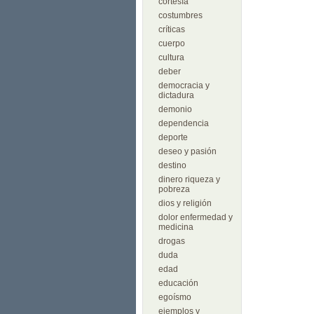
cortesía
costumbres
críticas
cuerpo
cultura
deber
democracia y
dictadura
demonio
dependencia
deporte
deseo y pasión
destino
dinero riqueza y
pobreza
dios y religión
dolor enfermedad y
medicina
drogas
duda
edad
educación
egoísmo
ejemplos y