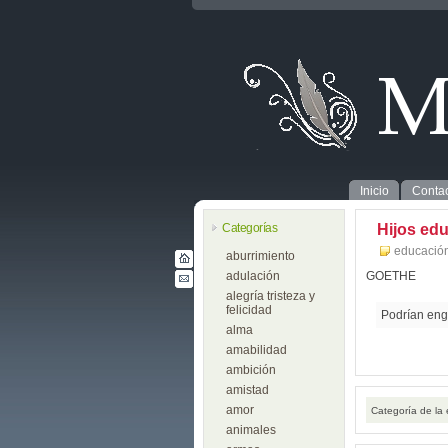
Inicio
Contac
Categorías
Hijos ed
educació
aburrimiento
adulación
GOETHE
alegría tristeza y
felicidad
Podrían enge
alma
amabilidad
ambición
amistad
amor
Categoría de la
animales