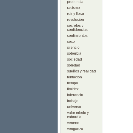
prudencia
racismo
reir y llorar
revolución
secretos y
confidencias
sentimientos
sexo
silencio
soberbia
sociedad
soledad
sueños y realidad
tentación
tiempo
timidez
tolerancia
trabajo
universo
valor miedo y
cobardía
veneno
venganza