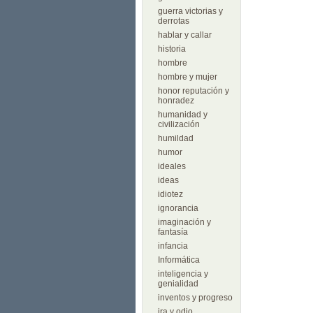
guerra victorias y
derrotas
hablar y callar
historia
hombre
hombre y mujer
honor reputación y
honradez
humanidad y
civilización
humildad
humor
ideales
ideas
idiotez
ignorancia
imaginación y
fantasía
infancia
Informática
inteligencia y
genialidad
inventos y progreso
ira y odio