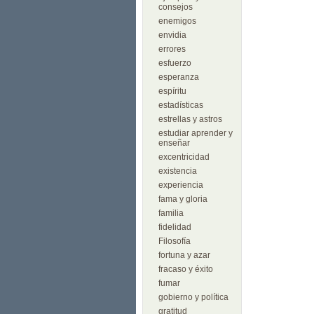
consejos
enemigos
envidia
errores
esfuerzo
esperanza
espíritu
estadísticas
estrellas y astros
estudiar aprender y
enseñar
excentricidad
existencia
experiencia
fama y gloria
familia
fidelidad
Filosofía
fortuna y azar
fracaso y éxito
fumar
gobierno y política
gratitud