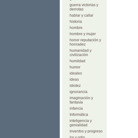
guerra victorias y
derrotas
hablar y callar
historia
hombre
hombre y mujer
honor reputación y
honradez
humanidad y
civilización
humildad
humor
ideales
ideas
idiotez
ignorancia
imaginación y
fantasía
infancia
Informática
inteligencia y
genialidad
inventos y progreso
ira y odio