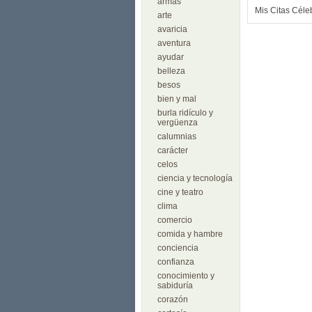
armas
Mis Citas Céle
arte
avaricia
aventura
ayudar
belleza
besos
bien y mal
burla ridículo y
vergüenza
calumnias
carácter
celos
ciencia y tecnología
cine y teatro
clima
comercio
comida y hambre
conciencia
confianza
conocimiento y
sabiduría
corazón