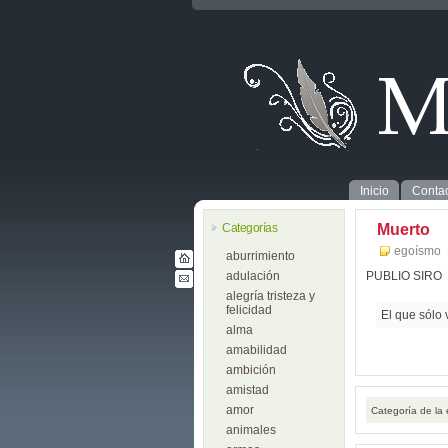
Inicio
Contac
Categorías
Muerto
egoísmo
aburrimiento
adulación
PUBLIO SIRO
alegría tristeza y
felicidad
El que sólo 
alma
amabilidad
ambición
amistad
amor
Categoría de la
animales