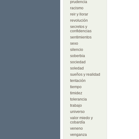
prudencia
racismo
reir y llorar
revolución
secretos y
confidencias
sentimientos
sexo
silencio
soberbia
sociedad
soledad
sueños y realidad
tentación
tiempo
timidez
tolerancia
trabajo
universo
valor miedo y
cobardía
veneno
venganza