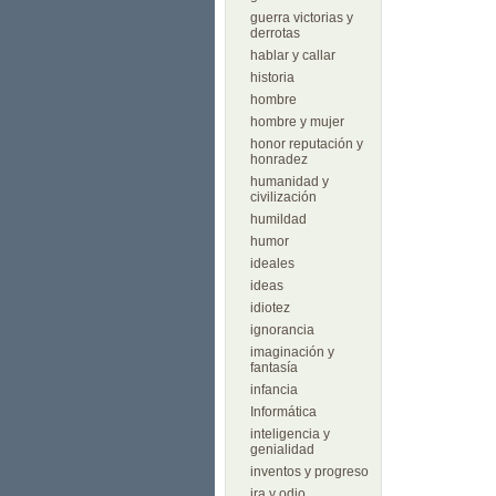
guerra victorias y
derrotas
hablar y callar
historia
hombre
hombre y mujer
honor reputación y
honradez
humanidad y
civilización
humildad
humor
ideales
ideas
idiotez
ignorancia
imaginación y
fantasía
infancia
Informática
inteligencia y
genialidad
inventos y progreso
ira y odio