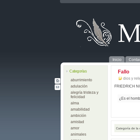
Inicio
Contac
Categorías
Fallo
dios y rel
aburrimiento
adulación
FRIEDRICH N
alegría tristeza y
felicidad
¿Es el hombr
alma
amabilidad
ambición
amistad
amor
Categoría de la
animales