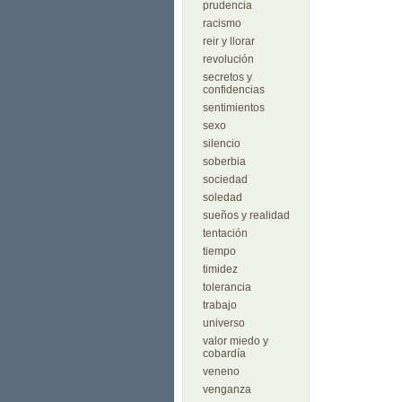
prudencia
racismo
reir y llorar
revolución
secretos y
confidencias
sentimientos
sexo
silencio
soberbia
sociedad
soledad
sueños y realidad
tentación
tiempo
timidez
tolerancia
trabajo
universo
valor miedo y
cobardía
veneno
venganza