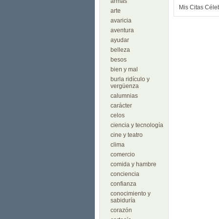
armas
Mis Citas Céle
arte
avaricia
aventura
ayudar
belleza
besos
bien y mal
burla ridículo y
vergüenza
calumnias
carácter
celos
ciencia y tecnología
cine y teatro
clima
comercio
comida y hambre
conciencia
confianza
conocimiento y
sabiduría
corazón