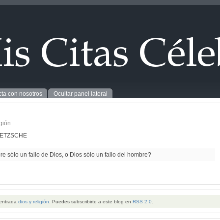
ta con nosotros
Ocultar panel lateral
igión
IETZSCHE
e sólo un fallo de Dios, o Dios sólo un fallo del hombre?
 entrada
dios y religión
. Puedes subscribirte a este blog en
RSS 2.0
.