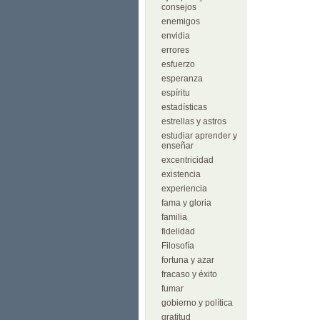
consejos
enemigos
envidia
errores
esfuerzo
esperanza
espíritu
estadísticas
estrellas y astros
estudiar aprender y
enseñar
excentricidad
existencia
experiencia
fama y gloria
familia
fidelidad
Filosofía
fortuna y azar
fracaso y éxito
fumar
gobierno y política
gratitud